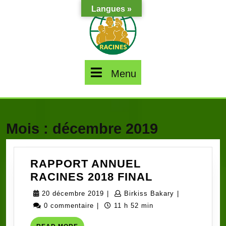
Skip
Langues »
to
content
Menu
Menu
Mois :
décembre 2019
RAPPORT ANNUEL
RAPPORT
RACINES 2018 FINAL
ANNUEL
20
Birkiss
20 décembre 2019
|
Birkiss Bakary
|
RACINES
décembre
Bakary
0 commentaire
|
11 h 52 min
2018
2019