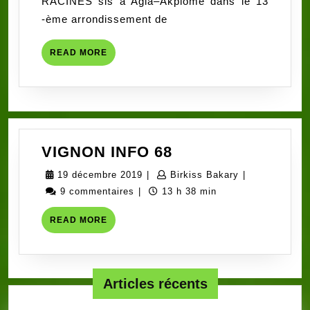
RACINES sis à Agla–Akplomé dans le 13
Transport
-ème arrondissement de
&
Logistics
READ
READ MORE
Bénin-
MORE
ONG
Racines
se
renforce
au
VIGNON
VIGNON INFO 68
bénéfice
INFO
19
Birkiss
19 décembre 2019
|
Birkiss Bakary
|
des
68
décembre
Bakary
9 commentaires
|
13 h 38 min
enfants
2019
READ
READ MORE
MORE
Articles récents