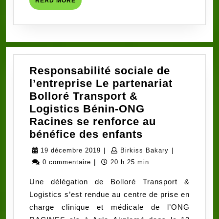
READ
FINAL
READ MORE
MORE
Responsabilité sociale de
l’entreprise Le partenariat
Bolloré Transport &
Logistics Bénin-ONG
Racines se renforce au
Responsabilit
bénéfice des enfants
sociale
19
Birkiss
19 décembre 2019
|
Birkiss Bakary
|
de
décembre
Bakary
0 commentaire
|
20 h 25 min
l’entreprise
2019
Une délégation de Bolloré Transport &
Le
Logistics s’est rendue au centre de prise en
partenariat
charge clinique et médicale de l’ONG
Bolloré