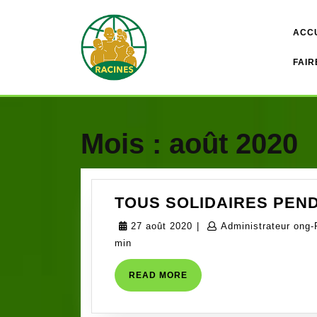
Skip
to
ACC
content
FAIR
Mois :
août 2020
TOUS SOLIDAIRES PEN
27
27 août 2020
|
Administrateur ong-
août
min
2020
READ
READ MORE
MORE