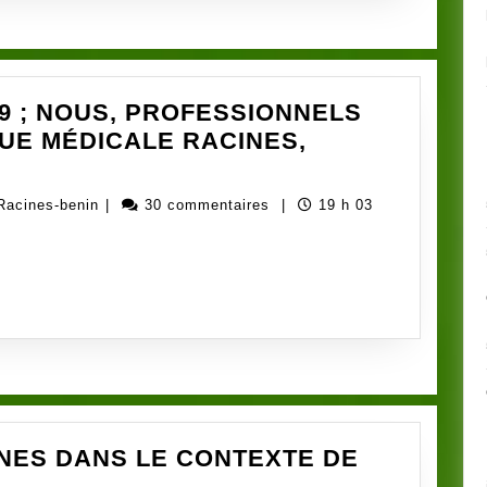
9 ; NOUS, PROFESSIONNELS
QUE MÉDICALE RACINES,
TE
TRE
Administrateur
Racines-benin
|
30 commentaires
|
19 h 03
D-
ong-
Racines-
benin
S,
FESSIONNELS
TÉ
INES DANS LE CONTEXTE DE
IQUE