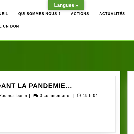
Langues »
UEIL
QUI SOMMES NOUS ?
ACTIONS
ACTUALITÉS
E UN DON
TOUS
DANT LA PANDEMIE…
SOLIDAIRES
Administrateur
Racines-benin
|
0 commentaire
|
19 h 04
PENDANT
ong-
LA
Racines-
PANDEMIE…
benin