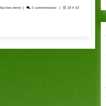
ICALE
Administrateur
Racines-benin
|
2 commentaires
|
18 h 42
NES,
ong-
MES
Racines-
AGES
benin