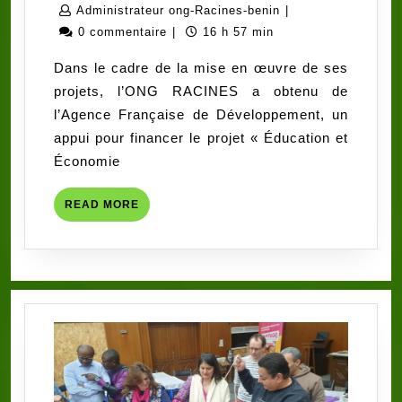
proposition
février
Administrateur
Administrateur ong-Racines-benin
|
pour
2026
ong-
0 commentaire
|
16 h 57 min
le
Racines-
Dans le cadre de la mise en œuvre de ses
recrutement
benin
projets, l’ONG RACINES a obtenu de
d’un
l’Agence Française de Développement, un
auditeur
appui pour financer le projet « Éducation et
financier
Économie
externe
au
READ
READ MORE
profit
MORE
du
projet
EEI
Collines