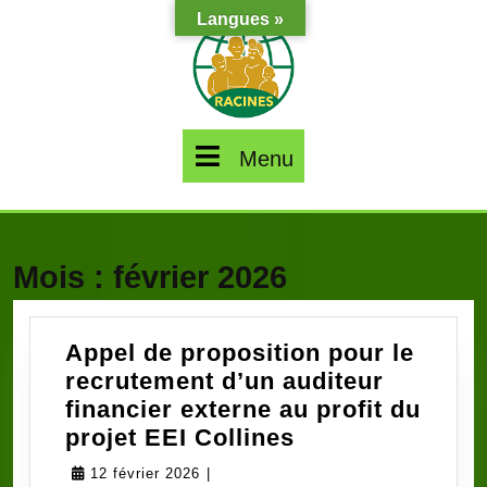
Skip
Langues »
to
content
Menu
Menu
Mois :
février 2026
Appel de proposition pour le
recrutement d’un auditeur
financier externe au profit du
Appel
projet EEI Collines
de
12
12 février 2026
|