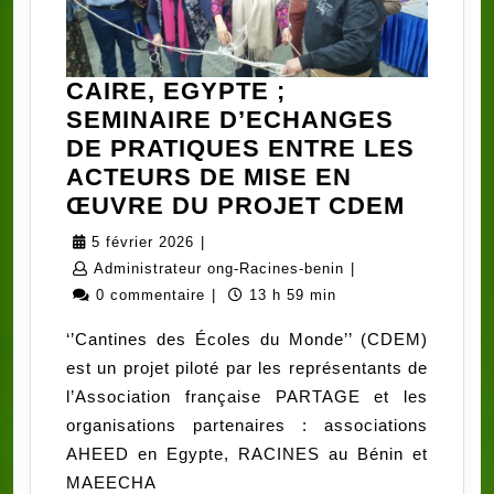
CAIRE, EGYPTE ;
SEMINAIRE D’ECHANGES
DE PRATIQUES ENTRE LES
ACTEURS DE MISE EN
CAIRE,
ŒUVRE DU PROJET CDEM
EGYPT
5
5 février 2026
|
SEMIN
février
Administrateur
Administrateur ong-Racines-benin
|
D’ECH
2026
ong-
0 commentaire
|
13 h 59 min
DE
Racines-
‘’Cantines des Écoles du Monde’’ (CDEM)
PRATI
benin
est un projet piloté par les représentants de
ENTRE
l’Association française PARTAGE et les
LES
organisations partenaires : associations
ACTEU
AHEED en Egypte, RACINES au Bénin et
DE
MAEECHA
MISE