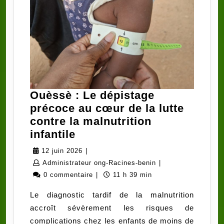
Ouèssè : Le dépistage
précoce au cœur de la lutte
contre la malnutrition
Ouèssè
infantile
:
12
12 juin 2026
|
Le
juin
Administrateur
Administrateur ong-Racines-benin
|
dépistage
2026
ong-
0 commentaire
|
11 h 39 min
précoce
Racines-
Le diagnostic tardif de la malnutrition
au
benin
accroît sévèrement les risques de
cœur
complications chez les enfants de moins de