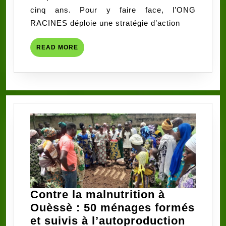
de
cinq ans. Pour y faire face, l’ONG
la
RACINES déploie une stratégie d’action
lutte
contre
READ
READ MORE
la
MORE
malnutrition
infantile
Contre la malnutrition à
Ouèssè : 50 ménages formés
et suivis à l’autoproduction