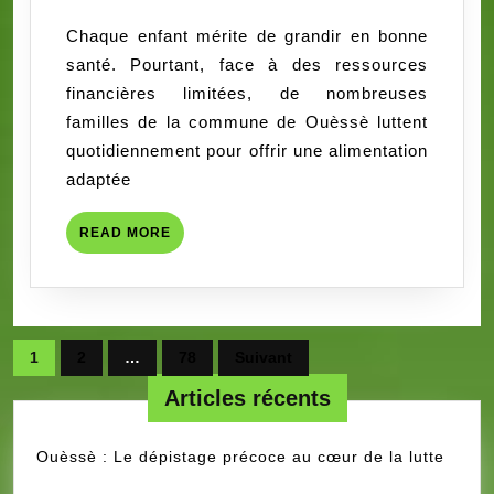
Ouèssè
Racines-
Chaque enfant mérite de grandir en bonne
:
benin
santé. Pourtant, face à des ressources
L’ONG
financières limitées, de nombreuses
RACINES
familles de la commune de Ouèssè luttent
offre
quotidiennement pour offrir une alimentation
un
adaptée
second
souffle
READ
READ MORE
à
MORE
50
enfants
Pagination
1
2
…
78
Suivant
des
Articles récents
publications
Ouèssè : Le dépistage précoce au cœur de la lutte