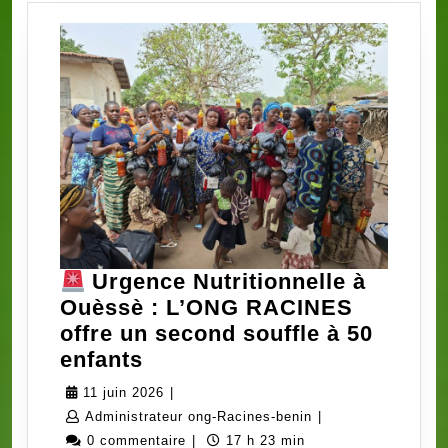
et
à
l’élevage
de
case.
Urgence Nutritionnelle à
Ouèssè : L’ONG RACINES
offre un second souffle à 50
enfants
Urgence
11
11 juin 2026
|
Nutritionnelle
juin
Administrateur
Administrateur ong-Racines-benin
|
à
2026
ong-
0 commentaire
|
17 h 23 min