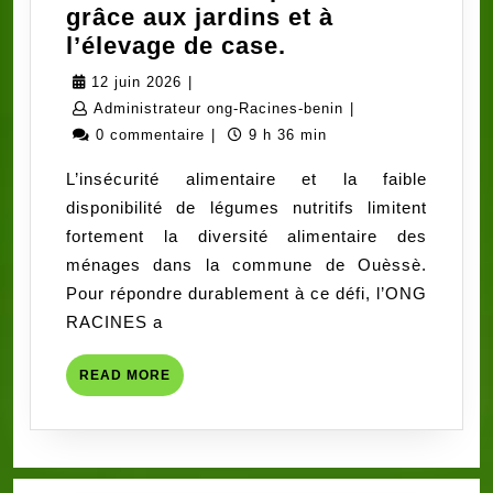
grâce aux jardins et à
Contre
l’élevage de case.
la
12
12 juin 2026
|
malnutrition
juin
Administrateur
Administrateur ong-Racines-benin
|
à
2026
ong-
0 commentaire
|
9 h 36 min
Ouèssè
Racines-
L’insécurité alimentaire et la faible
:
benin
disponibilité de légumes nutritifs limitent
50
fortement la diversité alimentaire des
ménages
ménages dans la commune de Ouèssè.
formés
Pour répondre durablement à ce défi, l’ONG
et
RACINES a
suivis
à
READ
READ MORE
l’autoproduction
MORE
grâce
aux
jardins