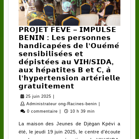
𝗣𝗥𝗢𝗝𝗘𝗧 𝗙𝗘𝗩𝗘 – 𝗜𝗠𝗣𝗨𝗟𝗦𝗘
𝗕𝗘𝗡𝗜𝗡 : 𝗟𝗲𝘀 𝗽𝗲𝗿𝘀𝗼𝗻𝗻𝗲𝘀
𝗵𝗮𝗻𝗱𝗶𝗰𝗮𝗽𝗲́𝗲𝘀 𝗱𝗲 𝗹’𝗢𝘂𝗲́𝗺𝗲́
𝘀𝗲𝗻𝘀𝗶𝗯𝗶𝗹𝗶𝘀𝗲́𝗲𝘀 𝗲𝘁
𝗱𝗲́𝗽𝗶𝘀𝘁𝗲́𝗲𝘀 𝗮𝘂 𝗩𝗜𝗛/𝗦𝗜𝗗𝗔,
𝗮𝘂𝘅 𝗵𝗲́𝗽𝗮𝘁𝗶𝘁𝗲𝘀 𝗕 𝗲𝘁 𝗖, 𝗮̀
𝗹’𝗵𝘆𝗽𝗲𝗿𝘁𝗲𝗻𝘀𝗶𝗼𝗻 𝗮𝗿𝘁𝗲́𝗿𝗶𝗲𝗹𝗹𝗲
𝗣𝗥𝗢𝗝𝗘𝗧
𝗴𝗿𝗮𝘁𝘂𝗶𝘁𝗲𝗺𝗲𝗻𝘁
𝗙𝗘𝗩𝗘
25
25 juin 2025
|
–
juin
Administrateur
Administrateur ong-Racines-benin
|
𝗜𝗠𝗣𝗨𝗟𝗦𝗘
2025
ong-
0 commentaire
|
10 h 39 min
𝗕𝗘𝗡𝗜𝗡
Racines-
La maison des Jeunes de Djègan Kpévi a
:
benin
été, le jeudi 19 juin 2025, le centre d’écoute
𝗟𝗲𝘀