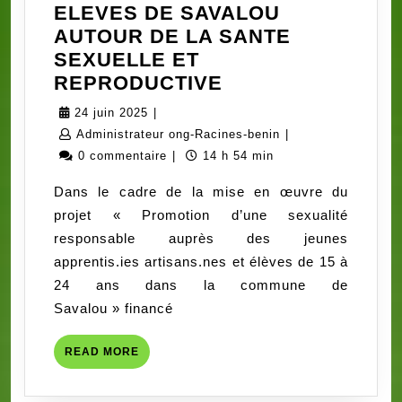
ELEVES DE SAVALOU
AUTOUR DE LA SANTE
SEXUELLE ET
GROUPES
REPRODUCTIVE
DE
24
24 juin 2025
|
PAROLE
juin
Administrateur
Administrateur ong-Racines-benin
|
POUR
2025
ong-
0 commentaire
|
14 h 54 min
LES
Racines-
Dans le cadre de la mise en œuvre du
APPRENTIS
benin
projet « Promotion d’une sexualité
ET
responsable auprès des jeunes
ELEVES
apprentis.ies artisans.nes et élèves de 15 à
DE
24 ans dans la commune de
SAVALOU
Savalou » financé
AUTOUR
DE
READ
READ MORE
LA
MORE
SANTE