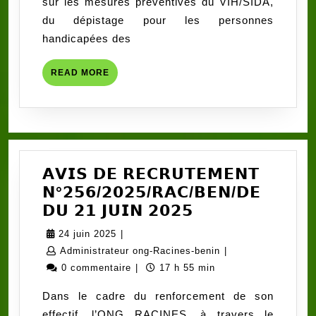
sur les mesures préventives du VIH/SIDA,
𝗽𝗲𝗿𝘀𝗼𝗻𝗻𝗲𝘀
du dépistage pour les personnes
𝗵𝗮𝗻𝗱𝗶𝗰𝗮𝗽𝗲́𝗲𝘀
handicapées des
𝗱𝗲
𝗹’𝗢𝘂𝗲́𝗺𝗲́
READ
READ MORE
𝘀𝗲𝗻𝘀𝗶𝗯𝗶𝗹𝗶𝘀𝗲́𝗲𝘀
MORE
𝗲𝘁
𝗱𝗲́𝗽𝗶𝘀𝘁𝗲́𝗲𝘀
𝗮𝘂
𝗩𝗜𝗛/
𝗦𝗜𝗗𝗔,
𝗔𝗩𝗜𝗦 𝗗𝗘 𝗥𝗘𝗖𝗥𝗨𝗧𝗘𝗠𝗘𝗡𝗧
𝗮𝘂𝘅
𝗡°𝟮𝟱𝟲/𝟮𝟬𝟮𝟱/𝗥𝗔𝗖/𝗕𝗘𝗡/𝗗𝗘
𝗵𝗲́𝗽𝗮𝘁𝗶𝘁𝗲𝘀
𝗔𝗩𝗜𝗦
𝗗𝗨 𝟮𝟭 𝗝𝗨𝗜𝗡 𝟮𝟬𝟮𝟱
𝗕
𝗗𝗘
24
24 juin 2025
|
𝗲𝘁
𝗥𝗘𝗖𝗥𝗨𝗧𝗘𝗠𝗘
juin
Administrateur
Administrateur ong-Racines-benin
|
𝗖,
𝗡°𝟮𝟱𝟲/𝟮𝟬𝟮𝟱/
2025
ong-
0 commentaire
|
17 h 55 min
𝗮̀
𝗥𝗔𝗖/
Racines-
Dans le cadre du renforcement de son
𝗹’𝗵𝘆𝗽𝗲𝗿𝘁𝗲𝗻𝘀𝗶𝗼𝗻
𝗕𝗘𝗡/
benin
effectif, l’ONG RACINES, à travers le