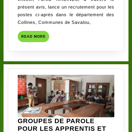
𝗮𝗿𝘁𝗲́𝗿𝗶𝗲𝗹𝗹𝗲
𝗗𝗘
présent avis, lance un recrutement pour les
𝗴𝗿𝗮𝘁𝘂𝗶𝘁𝗲𝗺𝗲𝗻𝘁
𝗗𝗨
postes ci-après dans le département des
𝟮𝟭
Collines, Communes de Savalou,
𝗝𝗨𝗜𝗡
𝟮𝟬𝟮𝟱
READ
READ MORE
MORE
GROUPES DE PAROLE
POUR LES APPRENTIS ET