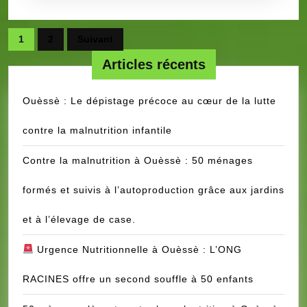
SEXUELLE
ET
Pagination
REPRODUCTIVE
1
2
Suivant
des
Articles récents
publications
Ouèssè : Le dépistage précoce au cœur de la lutte
contre la malnutrition infantile
Contre la malnutrition à Ouèssè : 50 ménages
formés et suivis à l’autoproduction grâce aux jardins
et à l’élevage de case.
Urgence Nutritionnelle à Ouèssè : L’ONG
RACINES offre un second souffle à 50 enfants