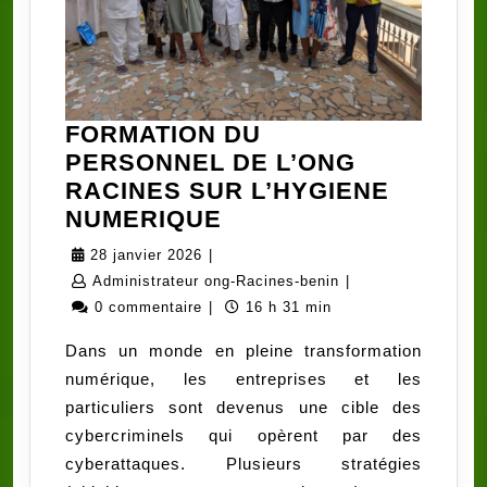
FORMATION DU
PERSONNEL DE L’ONG
RACINES SUR L’HYGIENE
FORMATION
NUMERIQUE
DU
28
28 janvier 2026
|
PERSONNEL
janvier
Administrateur
Administrateur ong-Racines-benin
|
DE
2026
ong-
0 commentaire
|
16 h 31 min
L’ONG
Racines-
Dans un monde en pleine transformation
RACINES
benin
numérique, les entreprises et les
SUR
particuliers sont devenus une cible des
L’HYGIENE
cybercriminels qui opèrent par des
NUMERIQUE
cyberattaques. Plusieurs stratégies