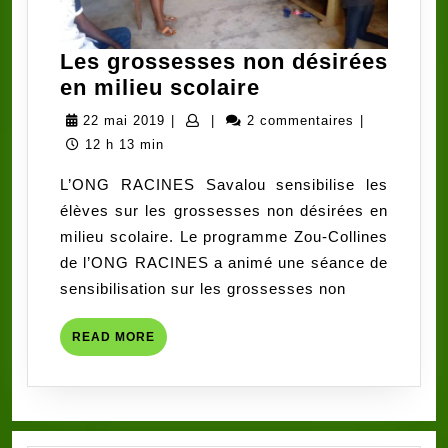
Les grossesses non désirées
Les
en milieu scolaire
grossesses
22
22 mai 2019
|
|
2 commentaires
|
non
mai
12 h 13 min
désirées
2019
L’ONG RACINES Savalou sensibilise les
en
élèves sur les grossesses non désirées en
milieu
milieu scolaire. Le programme Zou-Collines
scolaire
de l’ONG RACINES a animé une séance de
sensibilisation sur les grossesses non
READ
READ MORE
MORE