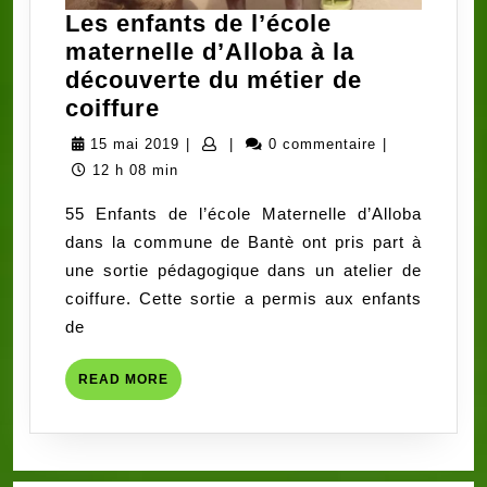
Les enfants de l’école
maternelle d’Alloba à la
découverte du métier de
Les
coiffure
enfants
15
15 mai 2019
|
|
0 commentaire
|
de
mai
12 h 08 min
l’école
2019
55 Enfants de l’école Maternelle d’Alloba
maternelle
dans la commune de Bantè ont pris part à
d’Alloba
une sortie pédagogique dans un atelier de
à
coiffure. Cette sortie a permis aux enfants
la
de
découverte
du
READ
READ MORE
métier
MORE
de
coiffure