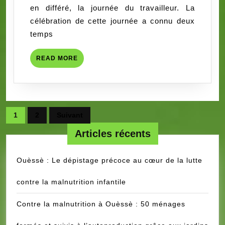
en différé, la journée du travailleur. La
QUI
célébration de cette journée a connu deux
EN
temps
DIT
LONG
READ
READ MORE
MORE
Pagination
1
2
Suivant
des
Articles récents
publications
Ouèssè : Le dépistage précoce au cœur de la lutte
contre la malnutrition infantile
Contre la malnutrition à Ouèssè : 50 ménages