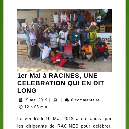
1er Mai à RACINES, UNE
CELEBRATION QUI EN DIT
1er
LONG
Mai
15
15 mai 2019
|
|
0 commentaire
|
à
mai
12 h 05 min
RACINES,
2019
Le vendredi 10 Mai 2019 a été choisi par
UNE
les dirigeants de RACINES pour célébrer,
CELEBRATION