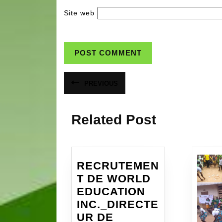
Site web
Navigation
PREVIOUS
Article
de
précédent
:
l’article
Related Post
RECRUTEMEN
T DE WORLD
EDUCATION
INC._DIRECTE
UR DE