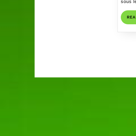
sous l
REA