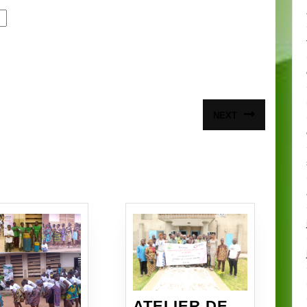
NEXT
Article
suivant
:
ATELIER DE