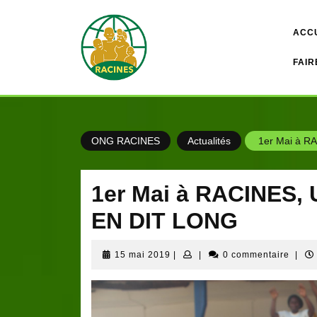
Skip
to
ACC
content
FAIR
ONG RACINES
Actualités
1er Mai à R
1er Mai à RACINES
EN DIT LONG
15
15 mai 2019
|
|
0 commentaire
|
mai
2019