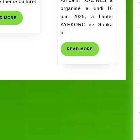
Africain, RACINES a
e thème culturel
CELEBRAT
organisé le lundi 16
DE
juin 2025, à l’hôtel
READ
D MORE
LA
MORE
AYEKORO de Gouka
JOURNEE
à
DE
L’ENFANT
READ
READ MORE
AFICAIN
MORE
(JEA)
EDITION
2025
DANS
LES
COLLINES