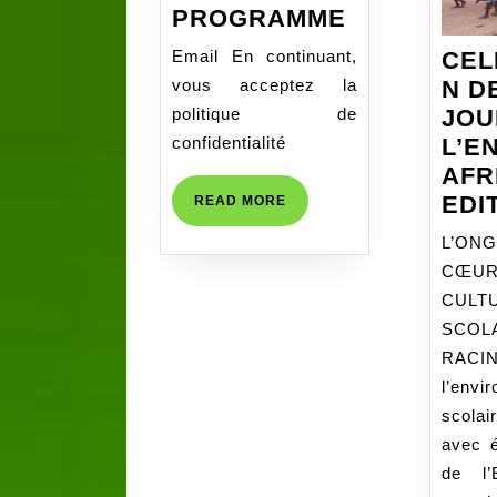
RECRUTEM
PROGRAMME
DE
CEL
Email En continuant,
WORLD
N D
vous acceptez la
EDUCATIO
JOU
politique de
INC._DIRE
L’E
confidentialité
DE
AFR
PROGRAM
EDI
READ
READ MORE
MORE
L’ON
CŒ
CULTU
SCOL
RACIN
l’envi
scola
avec é
de l’