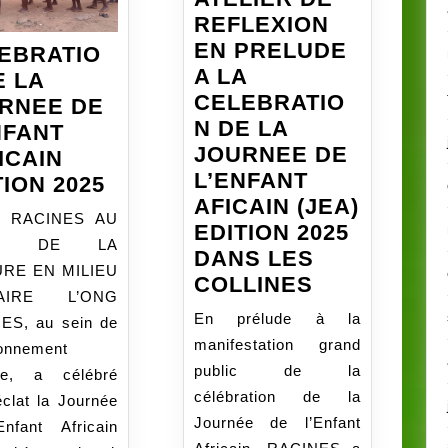
ENT
REFLEXION
EN PRELUDE
EBRATIO
A LA
E LA
N
CELEBRATIO
RNEE DE
CTEUR
N DE LA
NFANT
JOURNEE DE
ICAIN
ME
L’ENFANT
CELEBRATION
TION 2025
AFICAIN (JEA)
DE
G RACINES AU
EDITION 2025
LA
UR DE LA
DANS LES
JOURNEE
RE EN MILIEU
ATELIER
COLLINES
DE
AIRE L’ONG
DE
L’ENFANT
En prélude à la
ES, au sein de
REFLEXION
AFRICAIN
manifestation grand
ronnement
EN
EDITION
public de la
ire, a célébré
PRELUDE
2025
célébration de la
clat la Journée
A
Journée de l’Enfant
Enfant Africain
LA