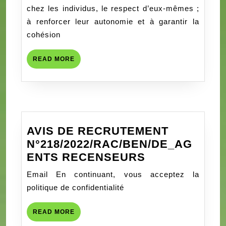
aux
chez les individus, le respect d’eux-mêmes ;
examens
à renforcer leur autonomie et à garantir la
du
cohésion
CEP
:
READ
READ MORE
De
MORE
nouveaux
engagements
pour
rehausser
AVIS DE RECRUTEMENT
le
N°218/2022/RAC/BEN/DE_AG
département
AVIS
ENTS RECENSEURS
des
DE
Collines
Email En continuant, vous acceptez la
RECRUTEME
politique de confidentialité
N°218/2022/
RECENSEUR
READ
READ MORE
MORE