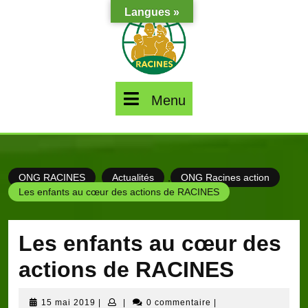
Skip
Langues »
to
content
Menu
Menu
ONG RACINES
Actualités
,
ONG Racines action
Les enfants au cœur des actions de RACINES
Les enfants au cœur des
actions de RACINES
15
15 mai 2019
|
|
0 commentaire
|