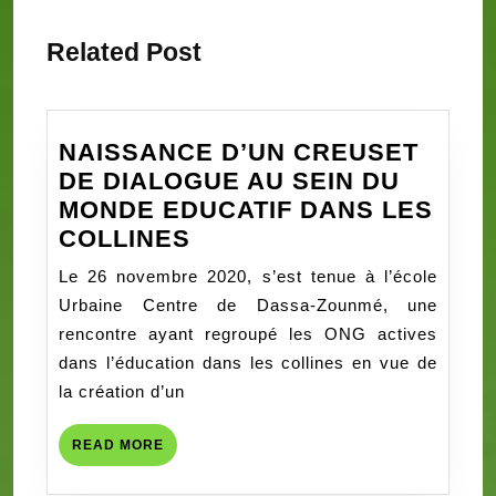
précédent
suivant
:
:
l’article
Related Post
NAISSANCE D’UN CREUSET
DE DIALOGUE AU SEIN DU
MONDE EDUCATIF DANS LES
NAISSANCE
COLLINES
D’UN
Le 26 novembre 2020, s’est tenue à l’école
CREUSET
Urbaine Centre de Dassa-Zounmé, une
DE
rencontre ayant regroupé les ONG actives
DIALOGUE
dans l’éducation dans les collines en vue de
AU
la création d’un
SEIN
DU
READ
READ MORE
MONDE
MORE