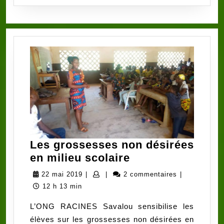
Les grossesses non désirées
Les
en milieu scolaire
grossesses
22
22 mai 2019
|
|
2 commentaires
|
non
mai
12 h 13 min
désirées
2019
L’ONG RACINES Savalou sensibilise les
en
élèves sur les grossesses non désirées en
milieu