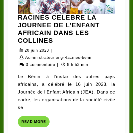
RACINES CELEBRE LA
JOURNEE DE L’ENFANT
AFRICAIN DANS LES
RACINES
COLLINES
CELEBRE
20
20 juin 2023
|
LA
juin
Administrateur
Administrateur ong-Racines-benin
|
JOURNEE
2023
ong-
0 commentaire
|
8 h 53 min
DE
Racines-
Le Bénin, à l’instar des autres pays
L’ENFANT
benin
africains, a célébré le 16 juin 2023, la
AFRICAIN
Journée de l’Enfant Africain (JEA). Dans ce
DANS
cadre, les organisations de la société civile
LES
se
COLLINES
READ
READ MORE
MORE