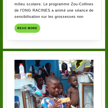
milieu scolaire. Le programme Zou-Collines
scolaire
de l’ONG RACINES a animé une séance de
sensibilisation sur les grossesses non
READ
READ MORE
MORE