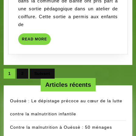
dans la commune de Bantè ont pris part à
d’Alloba
une sortie pédagogique dans un atelier de
à
coiffure. Cette sortie a permis aux enfants
la
de
découverte
du
READ
READ MORE
métier
MORE
de
coiffure
Pagination
1
2
Suivant
des
Articles récents
publications
Ouèssè : Le dépistage précoce au cœur de la lutte
contre la malnutrition infantile
Contre la malnutrition à Ouèssè : 50 ménages