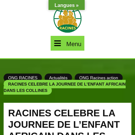
Skip
Langues »
to
content
Menu
Menu
ONG RACINES
Actualités
,
ONG Racines action
RACINES CELEBRE LA JOURNEE DE L’ENFANT AFRICAIN
DANS LES COLLINES
RACINES CELEBRE LA
JOURNEE DE L’ENFANT