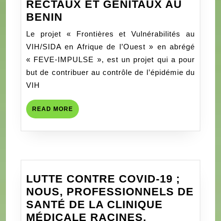
RECTAUX ET GENITAUX AU
PROJET
BENIN
FEVE-
Le projet « Frontières et Vulnérabilités au
IMPULSE
VIH/SIDA en Afrique de l’Ouest » en abrégé
POUR
« FEVE-IMPULSE », est un projet qui a pour
METTRE
but de contribuer au contrôle de l’épidémie du
FIN
VIH
AUX
CONDYLOMES
READ
READ MORE
ANO-
MORE
RECTAUX
ET
GENITAUX
AU
LUTTE CONTRE COVID-19 ;
BENIN
NOUS, PROFESSIONNELS DE
SANTÉ DE LA CLINIQUE
MÉDICALE RACINES,