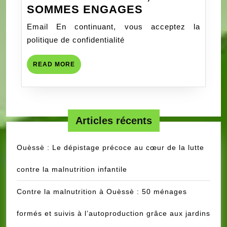
LUTTE
SOMMES ENGAGES
CONTRE
Email En continuant, vous acceptez la
COVID-
politique de confidentialité
19
;
READ
READ MORE
NOUS,
MORE
PROFESSION
DE
SANTÉ
Articles récents
DE
LA
Ouèssè : Le dépistage précoce au cœur de la lutte
CLINIQUE
MÉDICALE
contre la malnutrition infantile
RACINES,
SOMMES
Contre la malnutrition à Ouèssè : 50 ménages
ENGAGES
formés et suivis à l’autoproduction grâce aux jardins