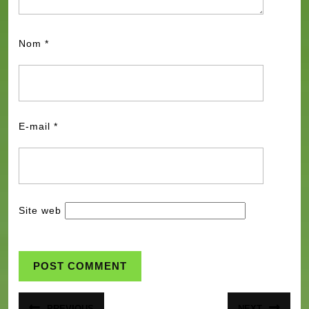
Nom
*
E-mail
*
Site web
Navigation
PREVIOUS
NEXT