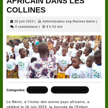
AFRICAIN DANS LES
COLLINES
20
Adminis
20 juin 2023
|
Administrateur ong-Racines-benin
|
juin
ong-
0 commentaire
|
8 h 53 min
2023
Racine
benin
Categories:
Actualités
ONG Racines action
Le Bénin, à l’instar des autres pays africains, a
célébré le 16 juin 2023, la Journée de l’Enfant