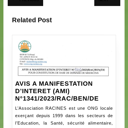
Article
Article
de
précédent
suivant
:
:
l’article
Related Post
AVIS A MANIFESTATION
D’INTERET (AMI)
AVIS
N°1341/2023/RAC/BEN/DE
A
L’Association RACINES est une ONG locale
MANIFES
exerçant depuis 1999 dans les secteurs de
D’INTER
l’Education, la Santé, sécurité alimentaire,
(AMI)