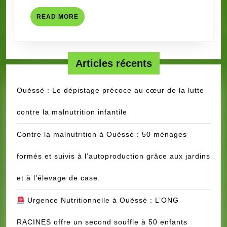
BENIN
READ
READ MORE
SUR
MORE
L’ENTREPRENEURIAT
ET
LES
Articles récents
ACTIVITES
GENERATRICES
Ouèssè : Le dépistage précoce au cœur de la lutte
DE
contre la malnutrition infantile
REVENUS
Contre la malnutrition à Ouèssè : 50 ménages
formés et suivis à l’autoproduction grâce aux jardins
et à l’élevage de case.
Urgence Nutritionnelle à Ouèssè : L’ONG
RACINES offre un second souffle à 50 enfants