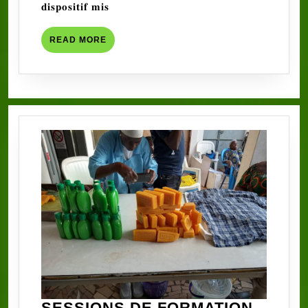
𝐝𝐢𝐬𝐩𝐨𝐬𝐢𝐭𝐢𝐟 𝐦𝐢𝐬
IMPULSE
BENIN
READ
READ MORE
SUR
MORE
L’ENTREPRENE
ET
LES
ACTIVITES
GENERATRICE
DE
REVENUS
(SUITE)
SESSIONS DE FORMATION