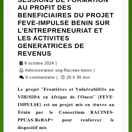
AU PROFIT DES
BENEFICIAIRES DU PROJET
FEVE-IMPULSE BENIN SUR
L’ENTREPRENEURIAT ET
LES ACTIVITES
GENERATRICES DE
SESSIONS
REVENUS
DE
9
9 octobre 2024
|
FORMATION
octobre
Administrateur
Administrateur ong-Racines-benin
|
AU
2024
ong-
0 commentaire
|
20 h 30 min
PROFIT
Racines-
𝐋𝐞 𝐩𝐫𝐨𝐣𝐞𝐭 ‘’𝐅𝐫𝐨𝐧𝐭𝐢è𝐫𝐞𝐬 𝐞𝐭 𝐕𝐮𝐥𝐧é𝐫𝐚𝐛𝐢𝐥𝐢té𝐬 𝐚𝐮
DES
benin
𝐕𝐈𝐇/𝐒𝐈𝐃𝐀 𝐞𝐧 𝐀𝐟𝐫𝐢𝐪𝐮𝐞 𝐝𝐞 𝐥’𝐎𝐮𝐞𝐬𝐭’’ (𝐅𝐄𝐕𝐄-
BENEFICIAIRES
𝐈𝐌𝐏𝐔𝐋𝐒𝐄) 𝐞𝐬𝐭 𝐮𝐧 𝐩𝐫𝐨𝐣𝐞𝐭 𝐦𝐢𝐬 𝐞𝐧 œ𝐮𝐯𝐫𝐞 𝐚𝐮
DU
Bé𝐧𝐢𝐧 𝐩𝐚𝐫 𝐥𝐞 𝐂𝐨𝐧𝐬𝐨𝐫𝐭𝐢𝐮𝐦 𝐑𝐀𝐂𝐈𝐍𝐄𝐒-
PROJET
𝐏𝐏𝐂𝐀𝐒-𝐑𝐞𝐁𝐀𝐏+ 𝐩𝐨𝐮𝐫 𝐫𝐞𝐧𝐟𝐨𝐫𝐜𝐞𝐫 𝐥𝐞
FEVE-
𝐝𝐢𝐬𝐩𝐨𝐬𝐢𝐭𝐢𝐟 𝐦𝐢𝐬
IMPULSE