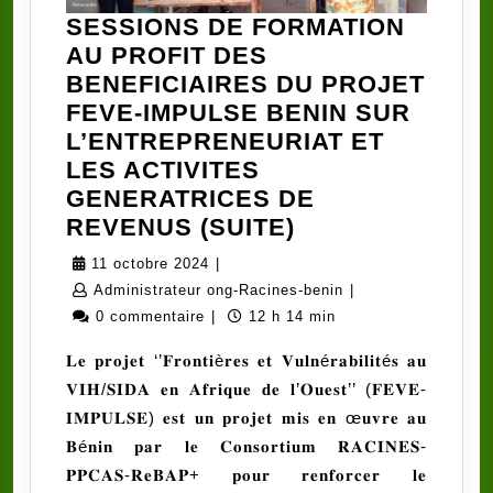
SESSIONS DE FORMATION
AU PROFIT DES
BENEFICIAIRES DU PROJET
FEVE-IMPULSE BENIN SUR
L’ENTREPRENEURIAT ET
LES ACTIVITES
GENERATRICES DE
SESSIONS
REVENUS (SUITE)
DE
11
11 octobre 2024
|
FORMATION
octobre
Administrateur
Administrateur ong-Racines-benin
|
AU
2024
ong-
0 commentaire
|
12 h 14 min
PROFIT
Racines-
𝐋𝐞 𝐩𝐫𝐨𝐣𝐞𝐭 ‘’𝐅𝐫𝐨𝐧𝐭𝐢è𝐫𝐞𝐬 𝐞𝐭 𝐕𝐮𝐥𝐧é𝐫𝐚𝐛𝐢𝐥𝐢𝐭é𝐬 𝐚𝐮
DES
benin
𝐕𝐈𝐇/𝐒𝐈𝐃𝐀 𝐞𝐧 𝐀𝐟𝐫𝐢𝐪𝐮𝐞 𝐝𝐞 𝐥’𝐎𝐮𝐞𝐬𝐭’’ (𝐅𝐄𝐕𝐄-
BENEFICIAIRE
𝐈𝐌𝐏𝐔𝐋𝐒𝐄) 𝐞𝐬𝐭 𝐮𝐧 𝐩𝐫𝐨𝐣𝐞𝐭 𝐦𝐢𝐬 𝐞𝐧 œ𝐮𝐯𝐫𝐞 𝐚𝐮
DU
𝐁é𝐧𝐢𝐧 𝐩𝐚𝐫 𝐥𝐞 𝐂𝐨𝐧𝐬𝐨𝐫𝐭𝐢𝐮𝐦 𝐑𝐀𝐂𝐈𝐍𝐄𝐒-
PROJET
𝐏𝐏𝐂𝐀𝐒-𝐑𝐞𝐁𝐀𝐏+ 𝐩𝐨𝐮𝐫 𝐫𝐞𝐧𝐟𝐨𝐫𝐜𝐞𝐫 𝐥𝐞
FEVE-