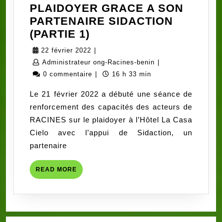
PLAIDOYER GRACE A SON
PARTENAIRE SIDACTION
RACINES
(PARTIE 1)
SE
22
22 février 2022
|
DONNE
février
Administrateur
Administrateur ong-Racines-benin
|
LES
2022
ong-
0 commentaire
|
16 h 33 min
MOYENS
Racines-
Le 21 février 2022 a débuté une séance de
DE
benin
renforcement des capacités des acteurs de
S’INVESTIR
RACINES sur le plaidoyer à l’Hôtel La Casa
EFFICACEMENT
Cielo avec l’appui de Sidaction, un
DANS
partenaire
LE
PLAIDOYER
READ
READ MORE
GRACE
MORE
A
SON
PARTENAIRE