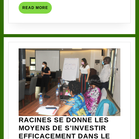
LE
READ
READ MORE
PLAIDOYER
MORE
GRACE
A
SON
PARTENAIRE
SIDACTION
(SUITE
ET
FIN)
RACINES SE DONNE LES
MOYENS DE S’INVESTIR
EFFICACEMENT DANS LE