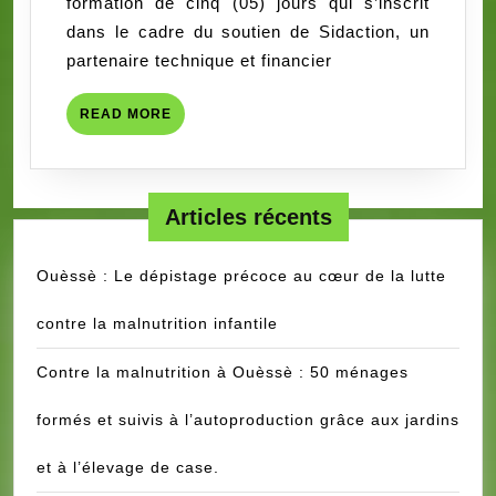
formation de cinq (05) jours qui s’inscrit
la
dans le cadre du soutien de Sidaction, un
performance
partenaire technique et financier
du
personnel
READ
READ MORE
de
MORE
mise
en
œuvre
Articles récents
des
projets.
Ouèssè : Le dépistage précoce au cœur de la lutte
contre la malnutrition infantile
Contre la malnutrition à Ouèssè : 50 ménages
formés et suivis à l’autoproduction grâce aux jardins
et à l’élevage de case.