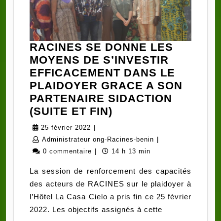
RACINES SE DONNE LES
MOYENS DE S’INVESTIR
EFFICACEMENT DANS LE
PLAIDOYER GRACE A SON
PARTENAIRE SIDACTION
RACINES
(SUITE ET FIN)
SE
25
25 février 2022
|
DONNE
février
Administrateur
Administrateur ong-Racines-benin
|
LES
2022
ong-
0 commentaire
|
14 h 13 min
MOYENS
Racines-
La session de renforcement des capacités
DE
benin
des acteurs de RACINES sur le plaidoyer à
S’INVESTIR
l’Hôtel La Casa Cielo a pris fin ce 25 février
EFFICACEMENT
2022. Les objectifs assignés à cette
DANS