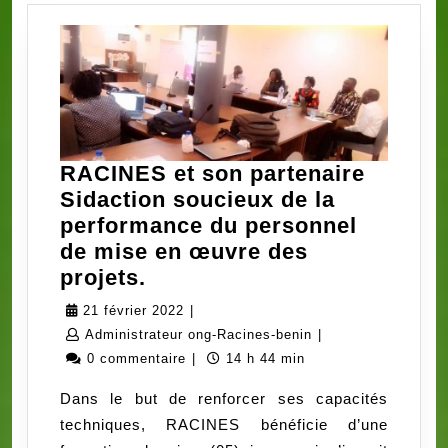
SIDACTION
(PARTIE
1)
RACINES et son partenaire
Sidaction soucieux de la
performance du personnel
de mise en œuvre des
RACINES
projets.
et
21
21 février 2022
|
son
février
Administrateur
Administrateur ong-Racines-benin
|
partenaire
2022
ong-
0 commentaire
|
14 h 44 min
Sidaction
Racines-
Dans le but de renforcer ses capacités
soucieux
benin
techniques, RACINES bénéficie d’une
de