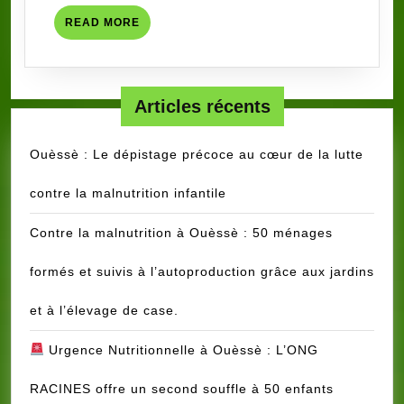
LE
READ
READ MORE
PLAIDOYER
MORE
GRACE
A
SON
Articles récents
PARTENAIRE
SIDACTION
Ouèssè : Le dépistage précoce au cœur de la lutte
(SUITE
contre la malnutrition infantile
ET
FIN)
Contre la malnutrition à Ouèssè : 50 ménages
formés et suivis à l’autoproduction grâce aux jardins
et à l’élevage de case.
Urgence Nutritionnelle à Ouèssè : L’ONG
RACINES offre un second souffle à 50 enfants