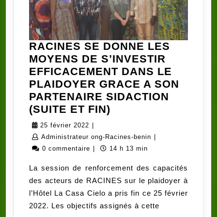
RACINES SE DONNE LES
MOYENS DE S’INVESTIR
EFFICACEMENT DANS LE
PLAIDOYER GRACE A SON
PARTENAIRE SIDACTION
RACINES
(SUITE ET FIN)
SE
25
25 février 2022
|
DONNE
février
Administrateur
Administrateur ong-Racines-benin
|
LES
2022
ong-
0 commentaire
|
14 h 13 min
MOYENS
Racines-
La session de renforcement des capacités
DE
benin
des acteurs de RACINES sur le plaidoyer à
S’INVESTIR
l’Hôtel La Casa Cielo a pris fin ce 25 février
EFFICACEMENT
2022. Les objectifs assignés à cette
DANS