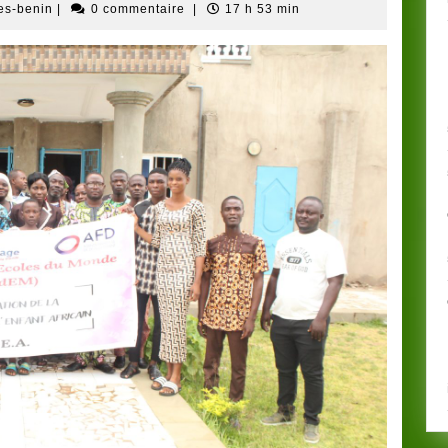
Administrateur
es-benin
|
0 commentaire
|
17 h 53 min
ong-
Racines-
benin