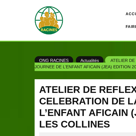
Skip
to
ACC
content
FAIR
ONG RACINES
Actualités
ATELIER DE
JOURNEE DE L’ENFANT AFICAIN (JEA) EDITION 2
ATELIER DE REFLEX
CELEBRATION DE L
L’ENFANT AFICAIN (
LES COLLINES