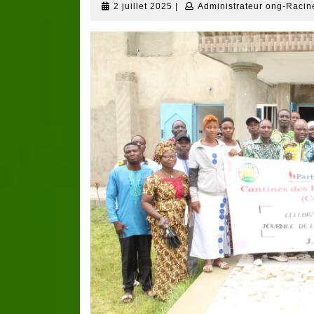
2
2 juillet 2025
|
Administrateur ong-Racin
juillet
2025