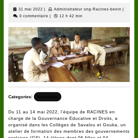
31
Adminis
31 mai 2022
|
Administrateur ong-Racines-benin
|
mai
ong-
0 commentaire
|
12 h 42 min
2022
Racine
benin
Categories:
Actualités
Du 11 au 14 mai 2022, l’équipe de RACINES en
charge de la Gouvernance Educative et Droits, a
organisé dans les Collèges de Savalou et Gouka, un
atelier de formation des membres des gouvernements
scolaires (GS). 14 élèves dont 06 filles et 04