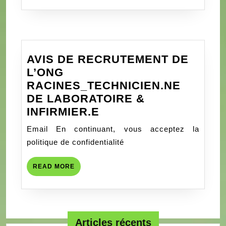
𝗗𝗘𝗦
𝗘́𝗖𝗢𝗟𝗘𝗦
𝗣𝗔𝗥𝗧𝗘𝗡𝗔𝗜𝗥𝗘𝗦
𝗗𝗘
AVIS DE RECRUTEMENT DE
𝗥𝗔𝗖𝗜𝗡𝗘𝗦
L’ONG
𝗔
RACINES_TECHNICIEN.NE
𝗦𝗔𝗩𝗔𝗟𝗢𝗨
DE LABORATOIRE &
𝗘𝗧
AVIS
INFIRMIER.E
𝗕𝗔𝗡𝗧𝗘
DE
Email En continuant, vous acceptez la
RECRUTEMENT
politique de confidentialité
DE
L’ONG
READ
READ MORE
RACINES_TECHNICIE
MORE
DE
LABORATOIRE
&
Articles récents