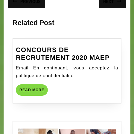
PREVIOUS
NEXT
Article
Article
de
précédent
suivant
:
:
l’article
Related Post
CONCOURS DE
CONC
RECRUTEMENT 2020 MAEP
DE
Email En continuant, vous acceptez la
RECRU
politique de confidentialité
2020
MAEP
READ
READ MORE
MORE