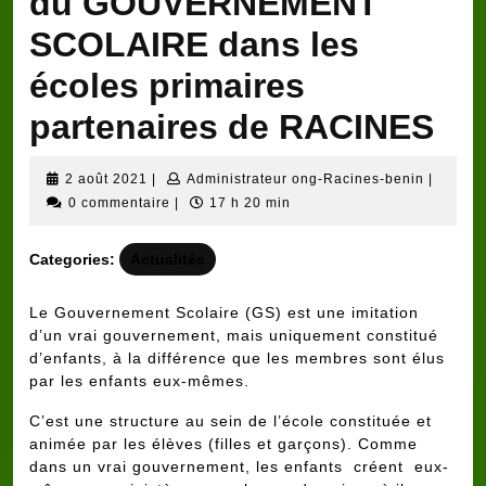
du GOUVERNEMENT
SCOLAIRE dans les
écoles primaires
partenaires de RACINES
2
Adminis
2 août 2021
|
Administrateur ong-Racines-benin
|
août
ong-
0 commentaire
|
17 h 20 min
2021
Racines
benin
Categories:
Actualités
Le Gouvernement Scolaire (GS) est une imitation
d’un vrai gouvernement, mais uniquement constitué
d’enfants, à la différence que les membres sont élus
par les enfants eux-mêmes.
C’est une structure au sein de l’école constituée et
animée par les élèves (filles et garçons). Comme
dans un vrai gouvernement, les enfants créent eux-