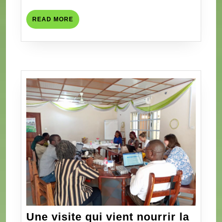
et
femmes
READ
READ MORE
outillés
MORE
pour
l’autonomie
financière
à
Savalou,
Bantè,
Savè
et
Ouèssè
Une visite qui vient nourrir la