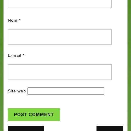
Nom
*
E-mail
*
Site web
Navigation