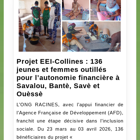
Projet EEI-Collines : 136
jeunes et femmes outillés
pour l’autonomie financière à
Savalou, Bantè, Savè et
Projet
Ouèssè
EEI-
L’ONG RACINES, avec l’appui financier de
Collines
l’Agence Française de Développement (AFD),
:
franchit une étape décisive dans l’inclusion
136
sociale. Du 23 mars au 03 avril 2026, 136
jeunes
bénéficiaires du projet «