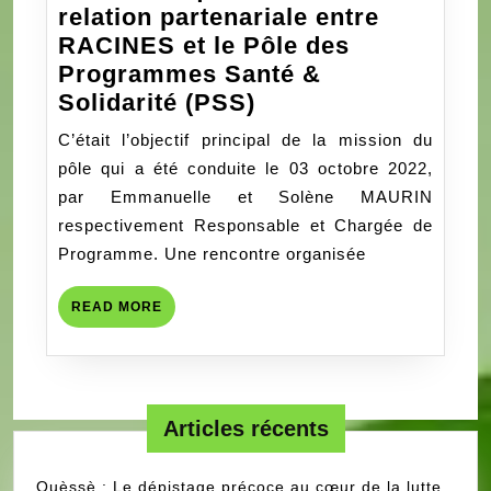
relation partenariale entre
RACINES et le Pôle des
Programmes Santé &
Une
Solidarité (PSS)
visite
C’était l’objectif principal de la mission du
qui
pôle qui a été conduite le 03 octobre 2022,
vient
par Emmanuelle et Solène MAURIN
nourrir
respectivement Responsable et Chargée de
la
Programme. Une rencontre organisée
relation
partenariale
READ
READ MORE
entre
MORE
RACINES
et
le
Articles récents
Pôle
des
Ouèssè : Le dépistage précoce au cœur de la lutte