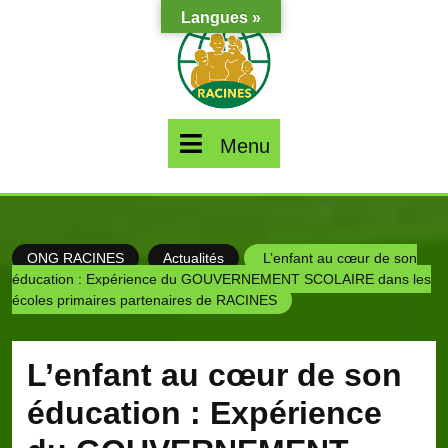
Skip
Langues »
to
content
Menu
Menu
ONG RACINES
Actualités
L’enfant au cœur de son
éducation : Expérience du GOUVERNEMENT SCOLAIRE dans les
écoles primaires partenaires de RACINES
L’enfant au cœur de son
éducation : Expérience