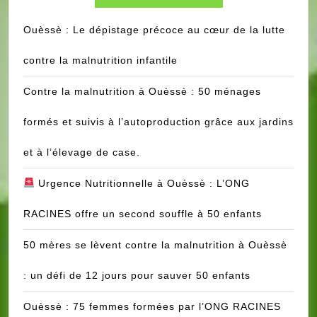
𝗜𝗠𝗣𝗢𝗥𝗧𝗔𝗡𝗧
𝗗𝗘
Ouèssè : Le dépistage précoce au cœur de la lutte
𝗟𝗔
𝗠𝗜𝗦𝗦𝗜𝗢𝗡
contre la malnutrition infantile
𝗗𝗘
𝗟’𝗢𝗡𝗚
Contre la malnutrition à Ouèssè : 50 ménages
𝗥𝗔𝗖𝗜𝗡𝗘𝗦
formés et suivis à l’autoproduction grâce aux jardins
et à l’élevage de case.
Urgence Nutritionnelle à Ouèssè : L’ONG
RACINES offre un second souffle à 50 enfants
50 mères se lèvent contre la malnutrition à Ouèssè
: un défi de 12 jours pour sauver 50 enfants
Ouèssè : 75 femmes formées par l’ONG RACINES