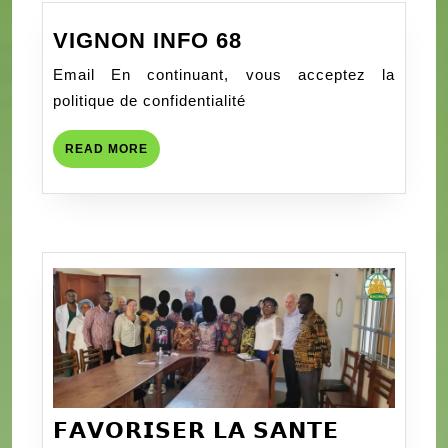
VIGNON
VIGNON INFO 68
INFO
Email En continuant, vous acceptez la
68
politique de confidentialité
READ
READ MORE
MORE
𝗙𝗔𝗩𝗢𝗥𝗜𝗦𝗘𝗥 𝗟𝗔 𝗦𝗔𝗡𝗧𝗘