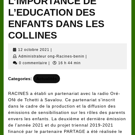
L’IMPORTANCE DE
L’EDUCATION DES
ENFANTS DANS LES
COLLINES
12
12 octobre 2021
|
octobre
Administrateur
Administrateur ong-Racines-benin
|
2021
ong-
0 commentaire
|
16 h 44 min
Racines-
benin
Categories:
Actualités
RACINES a établi un partenariat avec la radio Oré-
Ofê de Tchetti à Savalou. Ce partenariat s’inscrit
dans le cadre de la production et la diffusion des
émissions de sensibilisation sur les rôles des parents
envers les enfants. La deuxième et dernière émission
de l’année 2021 et du projet triennal 2019-2021
financé par le partenaire PARTAGE a été réalisée le