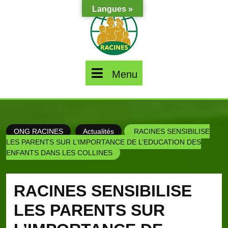
Skip
Langues »
to
content
Menu
Menu
ONG RACINES
Actualités
RACINES SENSIBILISE
LES PARENTS SUR L’IMPORTANCE DE L’EDUCATION DES
ENFANTS DANS LES COLLINES
RACINES SENSIBILISE
LES PARENTS SUR