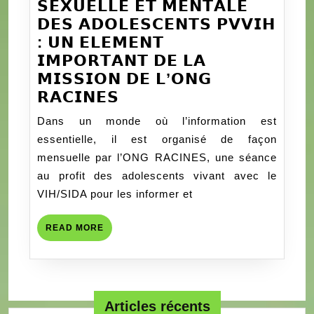
𝗦𝗘𝗫𝗨𝗘𝗟𝗟𝗘 𝗘𝗧 𝗠𝗘𝗡𝗧𝗔𝗟𝗘
𝗗𝗘𝗦 𝗔𝗗𝗢𝗟𝗘𝗦𝗖𝗘𝗡𝗧𝗦 𝗣𝗩𝗩𝗜𝗛
: 𝗨𝗡 𝗘𝗟𝗘𝗠𝗘𝗡𝗧
𝗜𝗠𝗣𝗢𝗥𝗧𝗔𝗡𝗧 𝗗𝗘 𝗟𝗔
𝗠𝗜𝗦𝗦𝗜𝗢𝗡 𝗗𝗘 𝗟’𝗢𝗡𝗚
𝗙𝗔𝗩𝗢𝗥𝗜𝗦𝗘𝗥
𝗥𝗔𝗖𝗜𝗡𝗘𝗦
𝗟𝗔
Dans un monde où l’information est
𝗦𝗔𝗡𝗧𝗘
essentielle, il est organisé de façon
𝗦𝗘𝗫𝗨𝗘𝗟𝗟𝗘
mensuelle par l’ONG RACINES, une séance
𝗘𝗧
au profit des adolescents vivant avec le
𝗠𝗘𝗡𝗧𝗔𝗟𝗘
VIH/SIDA pour les informer et
𝗗𝗘𝗦
𝗔𝗗𝗢𝗟𝗘𝗦𝗖𝗘𝗡𝗧𝗦
READ
READ MORE
𝗣𝗩𝗩𝗜𝗛
MORE
:
𝗨𝗡
𝗘𝗟𝗘𝗠𝗘𝗡𝗧
Articles récents