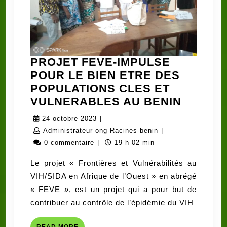
PROJET FEVE-IMPULSE
POUR LE BIEN ETRE DES
POPULATIONS CLES ET
PROJE
VULNERABLES AU BENIN
FEVE-
24
24 octobre 2023
|
IMPULS
octobre
Administrateur
Administrateur ong-Racines-benin
|
POUR
2023
ong-
0 commentaire
|
19 h 02 min
LE
Racines-
Le projet « Frontières et Vulnérabilités au
BIEN
benin
VIH/SIDA en Afrique de l’Ouest » en abrégé
ETRE
« FEVE », est un projet qui a pour but de
DES
contribuer au contrôle de l’épidémie du VIH
POPUL
CLES
READ