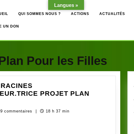
Langues »
UEIL
QUI SOMMES NOUS ?
ACTIONS
ACTUALITÉS
E UN DON
Plan Pour les Filles
 RACINES
EUR.TRICE PROJET PLAN
ss
9 commentaires
|
18 h 37 min
UTEMENT
ry
ES
020_COORDONNATEUR.TRICE