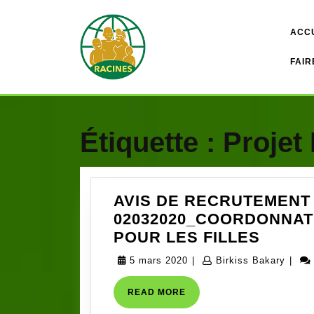
Skip
to
ACC
content
FAIR
Étiquette :
Projet 
AVIS DE RECRUTEMENT
02032020_COORDONNAT
AVIS
POUR LES FILLES
DE
5
Birki
5 mars 2020
|
Birkiss Bakary
|
RECR
mars
Baka
RACIN
READ
READ MORE
2020
MORE
02032