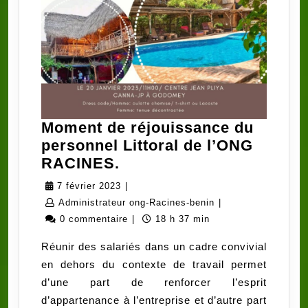
Moment de réjouissance du
personnel Littoral de l’ONG
Moment
RACINES.
de
7
7 février 2023
|
réjouissance
février
Administrateur
Administrateur ong-Racines-benin
|
du
2023
ong-
0 commentaire
|
18 h 37 min
personnel
Racines-
Réunir des salariés dans un cadre convivial
Littoral
benin
en dehors du contexte de travail permet
de
d’une part de renforcer l’esprit
l’ONG
d’appartenance à l’entreprise et d’autre part
RACINES.