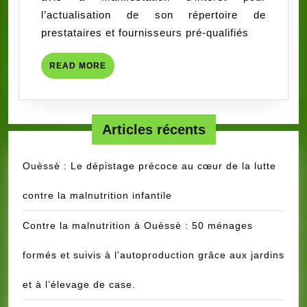
LA
l’actualisation de son répertoire de
BASE
prestataires et fournisseurs pré-qualifiés
DES
FOURNISSEURS
READ
READ MORE
ET
MORE
PRESTATAIRES
DE
L’ASSOCIATION
Articles récents
« RACINES »
Ouèssè : Le dépistage précoce au cœur de la lutte
contre la malnutrition infantile
Contre la malnutrition à Ouèssè : 50 ménages
formés et suivis à l’autoproduction grâce aux jardins
et à l’élevage de case.