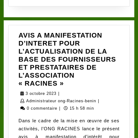
AVIS A MANIFESTATION
D’INTERET POUR
L’ACTUALISATION DE LA
BASE DES FOURNISSEURS
ET PRESTATAIRES DE
L’ASSOCIATION
AVIS
« RACINES »
A
3
3 octobre 2023
|
MANIFESTATION
octobre
Administrateur
Administrateur ong-Racines-benin
|
D’INTERET
2023
ong-
0 commentaire
|
15 h 58 min
POUR
Racines-
Dans le cadre de la mise en œuvre de ses
L’ACTUALISATION
benin
activités, l’ONG RACINES lance le présent
DE
avis à manifestation d’intérêt pour