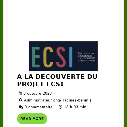
𝗔 𝗟𝗔 𝗗𝗘𝗖𝗢𝗨𝗩𝗘𝗥𝗧𝗘 𝗗𝗨
𝗔
𝗣𝗥𝗢𝗝𝗘𝗧 𝗘𝗖𝗦𝗜
𝗟𝗔
3
3 octobre 2023
|
𝗗𝗘𝗖𝗢𝗨𝗩𝗘𝗥𝗧𝗘
octobre
Administrateur
Administrateur ong-Racines-benin
|
𝗗𝗨
2023
ong-
0 commentaire
|
18 h 03 min
𝗣𝗥𝗢𝗝𝗘𝗧
Racines-
READ
READ MORE
𝗘𝗖𝗦𝗜
benin
MORE