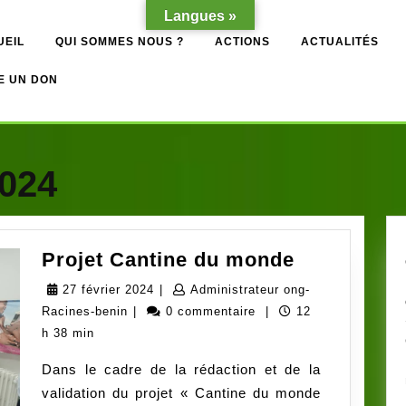
Langues »
UEIL
QUI SOMMES NOUS ?
ACTIONS
ACTUALITÉS
E UN DON
2024
Projet
Projet Cantine du monde
Cantine
27
27 février 2024
|
Administrateur ong-
du
Administrateur
février
Racines-benin
|
0 commentaire
|
12
monde
ong-
2024
h 38 min
Racines-
Dans le cadre de la rédaction et de la
benin
validation du projet « Cantine du monde