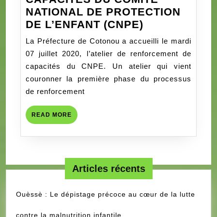
NATIONAL DE PROTECTION
RENFORCEM
DE L’ENFANT (CNPE)
DE
La Préfecture de Cotonou a accueilli le mardi
CAPACITÉS
07 juillet 2020, l’atelier de renforcement de
DU
capacités du CNPE. Un atelier qui vient
COMITE
couronner la première phase du processus
NATIONAL
de renforcement
DE
PROTECTIO
READ
READ MORE
DE
MORE
L’ENFANT
(CNPE)
Articles récents
Ouèssè : Le dépistage précoce au cœur de la lutte
contre la malnutrition infantile