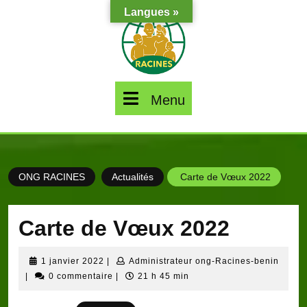
Skip
Langues »
to
content
Menu
Menu
ONG RACINES
Actualités
Carte de Vœux 2022
Carte de Vœux 2022
1
Admin
1 janvier 2022
|
Administrateur ong-Racines-benin
janvier
ong-
|
0 commentaire
|
21 h 45 min
2022
Racin
benin