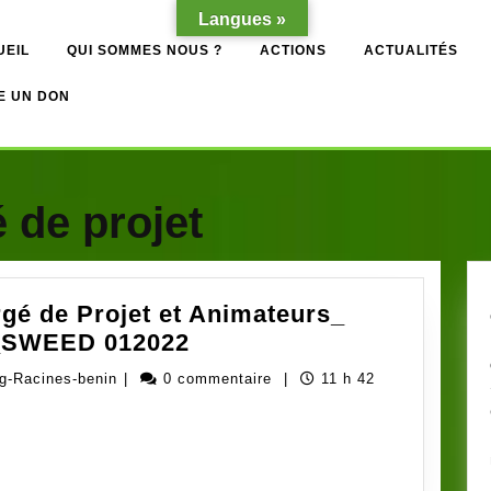
Langues »
UEIL
QUI SOMMES NOUS ?
ACTIONS
ACTUALITÉS
E UN DON
 de projet
gé de Projet et Animateurs_
Avis
_SWEED 012022
de
Administrateur
ng-Racines-benin
|
0 commentaire
|
11 h 42
recrutement
ong-
Chargé
Racines-
de
benin
Projet