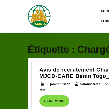
Skip
to
ACC
content
FAIR
Étiquette :
Chargé
Avis de recrutement Char
MJCD-CARE Bénin Togo
17
17 janvier 2022
|
Administrateur o
janvier
min
2022
READ
READ MORE
MORE