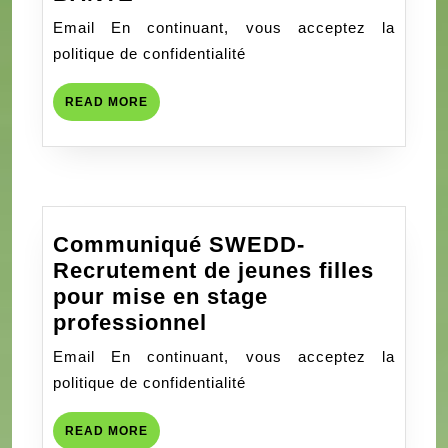
INFO
Email En continuant, vous acceptez la
AOUT
politique de confidentialité
2023 :
LES
READ
READ MORE
GRANDES
MORE
LIGNES
DES
REALISATIONS
2022
Communiqué SWEDD-
DE
Recrutement de jeunes filles
L’ONG
pour mise en stage
RACINES,
Communiqué
professionnel
SES
SWEDD-
PERSPECTIVES
Email En continuant, vous acceptez la
Recrutement
DE
politique de confidentialité
de
2023
jeunes
ET
READ
READ MORE
MORE