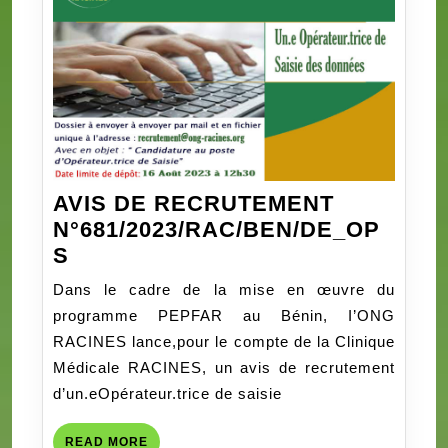
AVIS DE RECRUTEMENT
N°681/2023/RAC/BEN/DE_OP
AVIS
S
DE
Dans le cadre de la mise en œuvre du
RECRUTEMENT
programme PEPFAR au Bénin, I’ONG
N°681/2023/RAC/BEN/DE_OPS
RACINES lance,pour le compte de la Clinique
Médicale RACINES, un avis de recrutement
d’un.eOpérateur.trice de saisie
READ
READ MORE