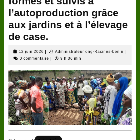
formés et suivis à
l’autoproduction grâce
aux jardins et à l’élevage
de case.
12
Adminis
12 juin 2026
|
Administrateur ong-Racines-benin
|
juin
ong-
0 commentaire
|
9 h 36 min
2026
Racine
benin