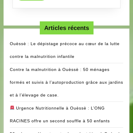
filles
LE
pour
TRIMESTRIEL
mise
DE
en
SES
Articles récents
stage
ACTUALITES
professionnel
DANS
Ouèssè : Le dépistage précoce au cœur de la lutte
LES
contre la malnutrition infantile
COMMUNES
DE
Contre la malnutrition à Ouèssè : 50 ménages
SAVALOU
ET
formés et suivis à l’autoproduction grâce aux jardins
BANTE
et à l’élevage de case.
Urgence Nutritionnelle à Ouèssè : L’ONG
RACINES offre un second souffle à 50 enfants