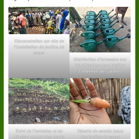
Démonstration sur site de
l’installation de jardins de
cases
Distribution d’arrosoirs aux
bénéficiaires pour faciliter
l’entretien des jardins
Suivi de l’entretien et du
Récolte de carotte issue
développement des plants
des jardins de cases