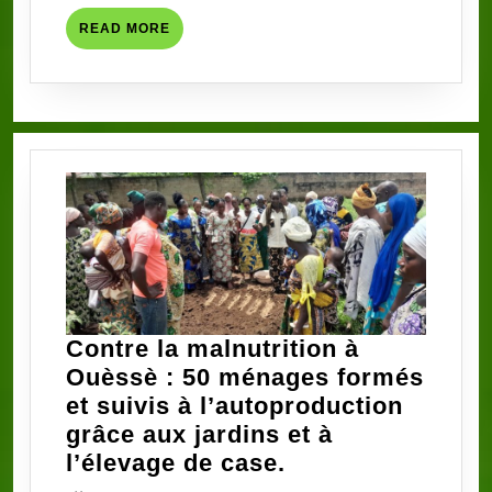
contre
READ
READ MORE
la
MORE
malnutrition
infantile
Contre la malnutrition à
Ouèssè : 50 ménages formés
et suivis à l’autoproduction
grâce aux jardins et à
Contre
l’élevage de case.
la