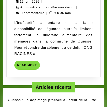
12
12 juin 2026
|
malnutrition
juin
Administrateur
Administrateur ong-Racines-benin
|
à
2026
ong-
0 commentaire
|
9 h 36 min
Ouèssè
Racines-
L’insécurité alimentaire et la faible
:
benin
disponibilité de légumes nutritifs limitent
50
fortement la diversité alimentaire des
ménages
ménages dans la commune de Ouèssè.
formés
Pour répondre durablement à ce défi, l’ONG
et
RACINES a
suivis
à
READ
READ MORE
l’autoproduction
MORE
grâce
aux
jardins
Articles récents
et
à
Ouèssè : Le dépistage précoce au cœur de la lutte
l’élevage