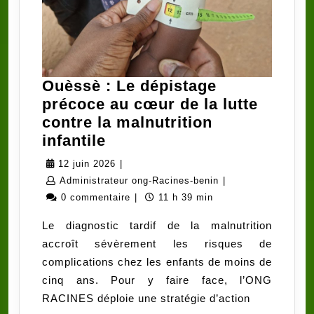
Ouèssè : Le dépistage
précoce au cœur de la lutte
contre la malnutrition
Ouèssè
infantile
:
12
12 juin 2026
|
Le
juin
Administrateur
Administrateur ong-Racines-benin
|
dépistage
2026
ong-
0 commentaire
|
11 h 39 min
précoce
Racines-
Le diagnostic tardif de la malnutrition
au
benin
accroît sévèrement les risques de
cœur
complications chez les enfants de moins de
de
cinq ans. Pour y faire face, l’ONG
la
RACINES déploie une stratégie d’action
lutte