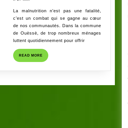
contre
Racines-
La malnutrition n’est pas une fatalité,
la
benin
c’est un combat qui se gagne au cœur
malnutrition
de nos communautés. Dans la commune
à
de Ouèssè, de trop nombreux ménages
Ouèssè
luttent quotidiennement pour offrir
:
un
READ
READ MORE
défi
MORE
de
12
jours
pour
sauver
50
enfants