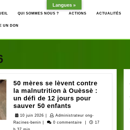
Langues »
UEIL
QUI SOMMES NOUS ?
ACTIONS
ACTUALITÉS
E UN DON
6
50 mères se lèvent contre
la malnutrition à Ouèssè :
un défi de 12 jours pour
50
sauver 50 enfants
mères
10
10 juin 2026
|
Administrateur ong-
se
Administrateur
juin
Racines-benin
|
0 commentaire
|
17
lèvent
ong-
2026
h 37 min