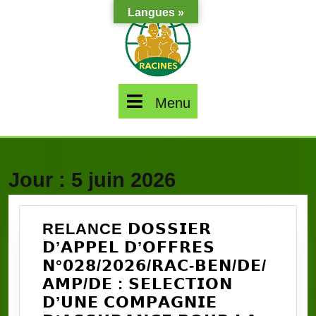
Skip
Langues »
to
content
Menu
Menu
Jour :
5 juin 2026
RELANCE 𝗗𝗢𝗦𝗦𝗜𝗘𝗥
𝗗’𝗔𝗣𝗣𝗘𝗟 𝗗’𝗢𝗙𝗙𝗥𝗘𝗦
𝗡°𝟬𝟮𝟴/𝟮𝟬𝟮𝟲/𝗥𝗔𝗖-𝗕𝗘𝗡/𝗗𝗘/
𝗔𝗠𝗣/𝗗𝗘 : 𝗦𝗘𝗟𝗘𝗖𝗧𝗜𝗢𝗡
𝗗’𝗨𝗡𝗘 𝗖𝗢𝗠𝗣𝗔𝗚𝗡𝗜𝗘