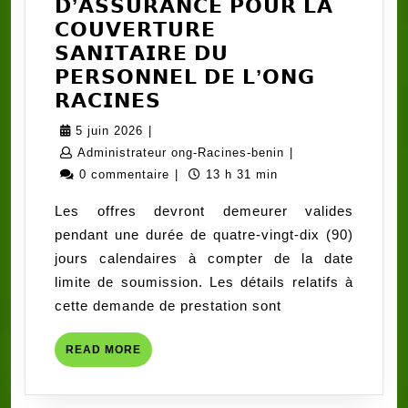
𝗗’𝗔𝗦𝗦𝗨𝗥𝗔𝗡𝗖𝗘 𝗣𝗢𝗨𝗥 𝗟𝗔
𝗖𝗢𝗨𝗩𝗘𝗥𝗧𝗨𝗥𝗘
𝗦𝗔𝗡𝗜𝗧𝗔𝗜𝗥𝗘 𝗗𝗨
𝗣𝗘𝗥𝗦𝗢𝗡𝗡𝗘𝗟 𝗗𝗘 𝗟’𝗢𝗡𝗚
RELANCE
𝗥𝗔𝗖𝗜𝗡𝗘𝗦
𝗗𝗢𝗦𝗦𝗜𝗘𝗥
5
5 juin 2026
|
𝗗’𝗔𝗣𝗣𝗘𝗟
juin
Administrateur
Administrateur ong-Racines-benin
|
𝗗’𝗢𝗙𝗙𝗥𝗘𝗦
2026
ong-
0 commentaire
|
13 h 31 min
𝗡°𝟬𝟮𝟴/𝟮𝟬𝟮𝟲/
Racines-
Les offres devront demeurer valides
𝗥𝗔𝗖-
benin
pendant une durée de quatre-vingt-dix (90)
𝗕𝗘𝗡/
jours calendaires à compter de la date
𝗗𝗘/
limite de soumission. Les détails relatifs à
𝗔𝗠𝗣/
cette demande de prestation sont
𝗗𝗘
:
READ
READ MORE
𝗦𝗘𝗟𝗘𝗖𝗧𝗜𝗢𝗡
MORE
𝗗’𝗨𝗡𝗘
𝗖𝗢𝗠𝗣𝗔𝗚𝗡𝗜𝗘