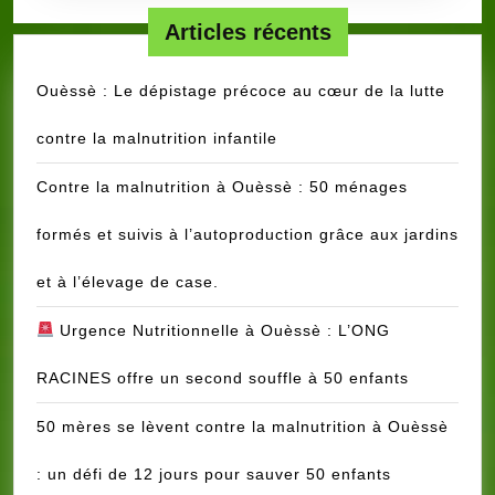
𝗗’𝗔𝗦𝗦𝗨𝗥𝗔𝗡𝗖𝗘
Articles récents
𝗣𝗢𝗨𝗥
𝗟𝗔
Ouèssè : Le dépistage précoce au cœur de la lutte
𝗖𝗢𝗨𝗩𝗘𝗥𝗧𝗨𝗥𝗘
contre la malnutrition infantile
𝗦𝗔𝗡𝗜𝗧𝗔𝗜𝗥𝗘
𝗗𝗨
Contre la malnutrition à Ouèssè : 50 ménages
𝗣𝗘𝗥𝗦𝗢𝗡𝗡𝗘𝗟
𝗗𝗘
formés et suivis à l’autoproduction grâce aux jardins
𝗟’𝗢𝗡𝗚
et à l’élevage de case.
𝗥𝗔𝗖𝗜𝗡𝗘𝗦
Urgence Nutritionnelle à Ouèssè : L’ONG
RACINES offre un second souffle à 50 enfants
50 mères se lèvent contre la malnutrition à Ouèssè
: un défi de 12 jours pour sauver 50 enfants