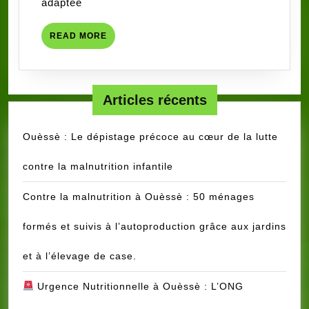
adaptée
second
souffle
READ
READ MORE
à
MORE
50
enfants
Articles récents
Ouèssè : Le dépistage précoce au cœur de la lutte
contre la malnutrition infantile
Contre la malnutrition à Ouèssè : 50 ménages
formés et suivis à l’autoproduction grâce aux jardins
et à l’élevage de case.
Urgence Nutritionnelle à Ouèssè : L’ONG