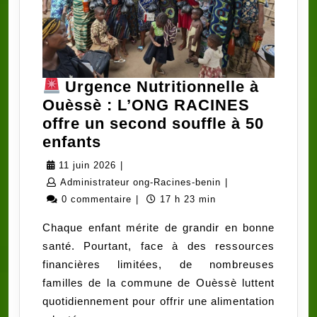
Urgence Nutritionnelle à
Ouèssè : L’ONG RACINES
offre un second souffle à 50
enfants
Urgence
11
11 juin 2026
|
Nutritionnelle
juin
Administrateur
Administrateur ong-Racines-benin
|
à
2026
ong-
0 commentaire
|
17 h 23 min
Ouèssè
Racines-
Chaque enfant mérite de grandir en bonne
:
benin
santé. Pourtant, face à des ressources
L’ONG
financières limitées, de nombreuses
RACINES
familles de la commune de Ouèssè luttent
offre
quotidiennement pour offrir une alimentation
un