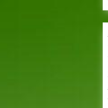
𝗥𝗔𝗖𝗜𝗡𝗘𝗦