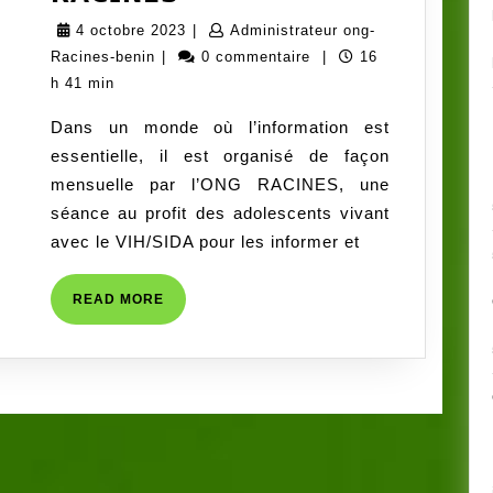
𝗟𝗔
4
4 octobre 2023
|
Administrateur ong-
𝗦𝗔𝗡𝗧𝗘
Administrateur
octobre
Racines-benin
|
0 commentaire
|
16
𝗦𝗘𝗫𝗨𝗘𝗟𝗟𝗘
ong-
2023
h 41 min
𝗘𝗧
Racines-
Dans un monde où l’information est
𝗠𝗘𝗡𝗧𝗔𝗟𝗘
benin
essentielle, il est organisé de façon
𝗗𝗘𝗦
mensuelle par l’ONG RACINES, une
𝗔𝗗𝗢𝗟𝗘𝗦𝗖𝗘𝗡𝗧𝗦
séance au profit des adolescents vivant
𝗣𝗩𝗩𝗜𝗛
avec le VIH/SIDA pour les informer et
:
𝗨𝗡
READ
READ MORE
𝗘𝗟𝗘𝗠𝗘𝗡𝗧
MORE
𝗜𝗠𝗣𝗢𝗥𝗧𝗔𝗡𝗧
𝗗𝗘
𝗟𝗔
𝗠𝗜𝗦𝗦𝗜𝗢𝗡
𝗗𝗘
𝗟’𝗢𝗡𝗚