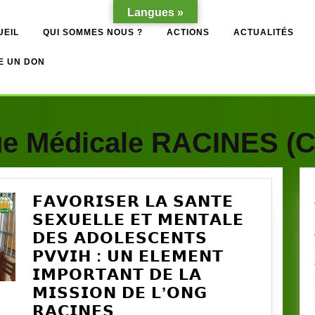
Langues »
UEIL
QUI SOMMES NOUS ?
ACTIONS
ACTUALITÉS
E UN DON
ue Médicale RACINES (
𝗙𝗔𝗩𝗢𝗥𝗜𝗦𝗘𝗥 𝗟𝗔 𝗦𝗔𝗡𝗧𝗘
𝗦𝗘𝗫𝗨𝗘𝗟𝗟𝗘 𝗘𝗧 𝗠𝗘𝗡𝗧𝗔𝗟𝗘
𝗗𝗘𝗦 𝗔𝗗𝗢𝗟𝗘𝗦𝗖𝗘𝗡𝗧𝗦
𝗣𝗩𝗩𝗜𝗛 : 𝗨𝗡 𝗘𝗟𝗘𝗠𝗘𝗡𝗧
𝗜𝗠𝗣𝗢𝗥𝗧𝗔𝗡𝗧 𝗗𝗘 𝗟𝗔
𝗠𝗜𝗦𝗦𝗜𝗢𝗡 𝗗𝗘 𝗟’𝗢𝗡𝗚
𝗙𝗔𝗩𝗢𝗥𝗜𝗦𝗘𝗥
𝗥𝗔𝗖𝗜𝗡𝗘𝗦