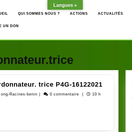
Langues »
UEIL
QUI SOMMES NOUS ?
ACTIONS
ACTUALITÉS
E UN DON
nnateur.trice
Avis
rdonnateur. trice P4G-16122021
de
Administrateur
 ong-Racines-benin
|
0 commentaire
|
10 h
recrutem
ong-
Coordonn
Racines-
trice
benin
P4G-
1612202