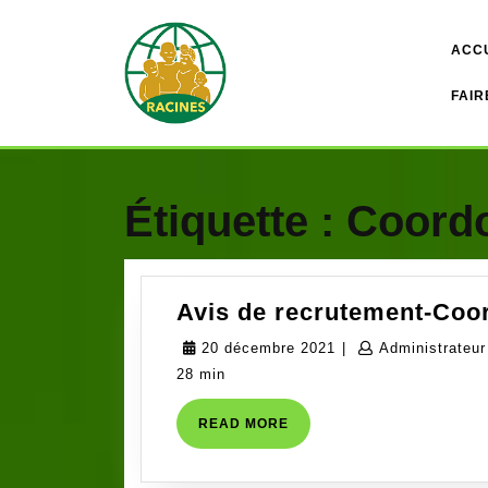
Skip
to
ACC
content
FAIR
Étiquette :
Coordo
Avis de recrutement-Coo
20
20 décembre 2021
|
Administrateur
décembre
28 min
2021
READ
READ MORE
MORE