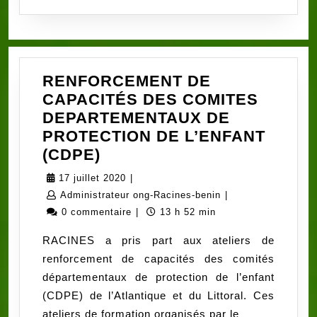
RENFORCEMENT DE
CAPACITÉS DES COMITES
DEPARTEMENTAUX DE
PROTECTION DE L’ENFANT
RENFORCEMENT
(CDPE)
DE
17
17 juillet 2020
|
CAPACITÉS
juillet
Administrateur
Administrateur ong-Racines-benin
|
DES
2020
ong-
0 commentaire
|
13 h 52 min
COMITES
Racines-
RACINES a pris part aux ateliers de
DEPARTEMENTAUX
benin
renforcement de capacités des comités
DE
départementaux de protection de l’enfant
PROTECTION
(CDPE) de l’Atlantique et du Littoral. Ces
DE
ateliers de formation organisés par le