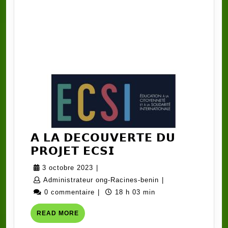
𝗔 𝗟𝗔 𝗗𝗘𝗖𝗢𝗨𝗩𝗘𝗥𝗧𝗘 𝗗𝗨
𝗔
𝗣𝗥𝗢𝗝𝗘𝗧 𝗘𝗖𝗦𝗜
𝗟𝗔
3
3 octobre 2023
|
𝗗𝗘𝗖𝗢𝗨𝗩𝗘𝗥𝗧𝗘
octobre
Administrateur
Administrateur ong-Racines-benin
|
𝗗𝗨
2023
ong-
0 commentaire
|
18 h 03 min
𝗣𝗥𝗢𝗝𝗘𝗧
Racines-
READ
READ MORE
𝗘𝗖𝗦𝗜
benin
MORE