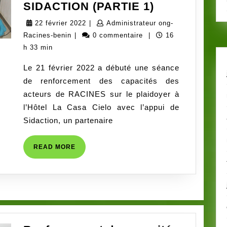
RACINES
SIDACTION (PARTIE 1)
SE
22
22 février 2022
|
Administrateur ong-
DONNE
Administrateur
février
Racines-benin
|
0 commentaire
|
16
LES
ong-
2022
h 33 min
MOYENS
Racines-
Le 21 février 2022 a débuté une séance
DE
benin
de renforcement des capacités des
S’INVESTIR
acteurs de RACINES sur le plaidoyer à
EFFICACEM
l’Hôtel La Casa Cielo avec l’appui de
DANS
Sidaction, un partenaire
LE
PLAIDOYER
READ
READ MORE
GRACE
MORE
A
SON
PARTENAIR
SIDACTION
(PARTIE