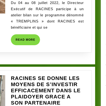
Du 04 au 08 juillet 2022, le Directeur
d’un
benin
Exécutif de RACINES participe à un
meilleur
atelier bilan sur le programme dénommé
accompagnement
« TREMPLINS » dont RACINES est
bénéficiaire et qui se
READ
READ MORE
MORE
RACINES SE DONNE LES
MOYENS DE S’INVESTIR
EFFICACEMENT DANS LE
PLAIDOYER GRACE A
SON PARTENAIRE