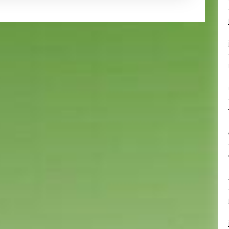
(Phase
1)