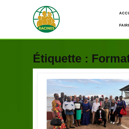
Skip
to
ACC
content
FAIR
Étiquette :
Format