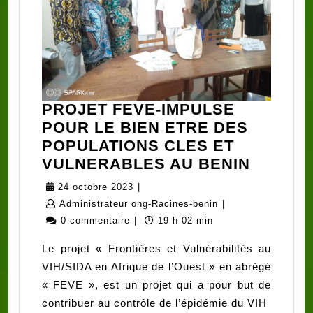
PROJET FEVE-IMPULSE
POUR LE BIEN ETRE DES
POPULATIONS CLES ET
PROJE
VULNERABLES AU BENIN
FEVE-
24
24 octobre 2023
|
IMPULS
octobre
Administrateur
Administrateur ong-Racines-benin
|
POUR
2023
ong-
0 commentaire
|
19 h 02 min
LE
Racines-
Le projet « Frontières et Vulnérabilités au
BIEN
benin
VIH/SIDA en Afrique de l’Ouest » en abrégé
ETRE
« FEVE », est un projet qui a pour but de
DES
contribuer au contrôle de l’épidémie du VIH
POPUL