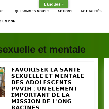
Langues »
UEIL
QUI SOMMES NOUS ?
ACTIONS
ACTUALITÉS
E UN DON
sexuelle et mentale
𝗙𝗔𝗩𝗢𝗥𝗜𝗦𝗘𝗥 𝗟𝗔 𝗦𝗔𝗡𝗧𝗘
𝗦𝗘𝗫𝗨𝗘𝗟𝗟𝗘 𝗘𝗧 𝗠𝗘𝗡𝗧𝗔𝗟𝗘
𝗗𝗘𝗦 𝗔𝗗𝗢𝗟𝗘𝗦𝗖𝗘𝗡𝗧𝗦
𝗣𝗩𝗩𝗜𝗛 : 𝗨𝗡 𝗘𝗟𝗘𝗠𝗘𝗡𝗧
𝗜𝗠𝗣𝗢𝗥𝗧𝗔𝗡𝗧 𝗗𝗘 𝗟𝗔
𝗠𝗜𝗦𝗦𝗜𝗢𝗡 𝗗𝗘 𝗟’𝗢𝗡𝗚
𝗙𝗔𝗩𝗢𝗥𝗜𝗦𝗘𝗥
𝗥𝗔𝗖𝗜𝗡𝗘𝗦