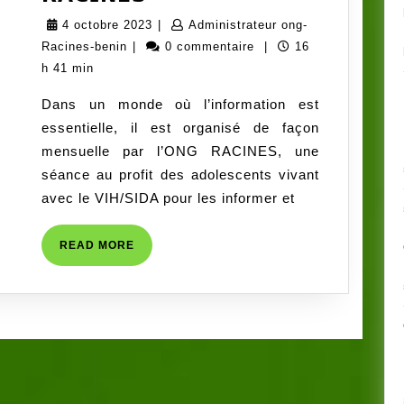
𝗟𝗔
4
4 octobre 2023
|
Administrateur ong-
𝗦𝗔𝗡𝗧𝗘
Administrateur
octobre
Racines-benin
|
0 commentaire
|
16
𝗦𝗘𝗫𝗨𝗘𝗟𝗟𝗘
ong-
2023
h 41 min
𝗘𝗧
Racines-
Dans un monde où l’information est
𝗠𝗘𝗡𝗧𝗔𝗟𝗘
benin
essentielle, il est organisé de façon
𝗗𝗘𝗦
mensuelle par l’ONG RACINES, une
𝗔𝗗𝗢𝗟𝗘𝗦𝗖𝗘𝗡𝗧𝗦
séance au profit des adolescents vivant
𝗣𝗩𝗩𝗜𝗛
avec le VIH/SIDA pour les informer et
:
𝗨𝗡
READ
READ MORE
𝗘𝗟𝗘𝗠𝗘𝗡𝗧
MORE
𝗜𝗠𝗣𝗢𝗥𝗧𝗔𝗡𝗧
𝗗𝗘
𝗟𝗔
𝗠𝗜𝗦𝗦𝗜𝗢𝗡
𝗗𝗘
𝗟’𝗢𝗡𝗚