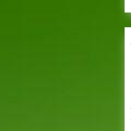
𝗥𝗔𝗖𝗜𝗡𝗘𝗦