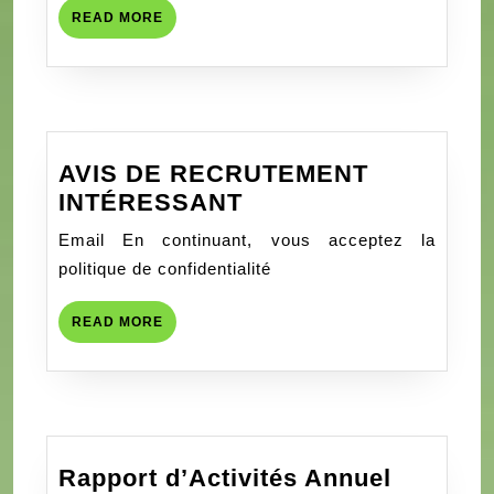
D’ECHANGES
READ
READ MORE
POUR
MORE
UNE
MEILLEURE
SENSIBILISATION
DES
AVIS DE RECRUTEMENT
ADOLESCENTST
AVIS
INTÉRESSANT
ET
DE
JEUNES
Email En continuant, vous acceptez la
RECRUTEMENT
DE
politique de confidentialité
INTÉRESSANT
SAVALOU
SUR
READ
READ MORE
MORE
LA
SANTE
SEXUELLE
ET
REPRODUCTIVE
Rapport d’Activités Annuel