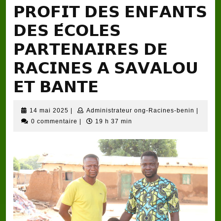
𝗣𝗥𝗢𝗙𝗜𝗧 𝗗𝗘𝗦 𝗘𝗡𝗙𝗔𝗡𝗧𝗦
𝗗𝗘𝗦 𝗘́𝗖𝗢𝗟𝗘𝗦
𝗣𝗔𝗥𝗧𝗘𝗡𝗔𝗜𝗥𝗘𝗦 𝗗𝗘
𝗥𝗔𝗖𝗜𝗡𝗘𝗦 𝗔 𝗦𝗔𝗩𝗔𝗟𝗢𝗨
𝗘𝗧 𝗕𝗔𝗡𝗧𝗘
14
Adminis
14 mai 2025
|
Administrateur ong-Racines-benin
|
mai
ong-
0 commentaire
|
19 h 37 min
2025
Racine
benin