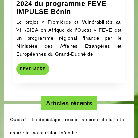
2024 du programme FEVE
Rapport
IMPULSE Bénin
d’Activités
Le projet « Frontières et Vulnérabilités au
Annuel
VIH/SIDA en Afrique de l’Ouest » FEVE est
2024
un programme régional financé par le
du
Ministère des Affaires Etrangères et
programme
Européennes du Grand-Duché de
FEVE
IMPULSE
READ
READ MORE
Bénin
MORE
Articles récents
Ouèssè : Le dépistage précoce au cœur de la lutte
contre la malnutrition infantile