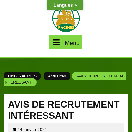
Skip
Langues »
to
content
Menu
Menu
ONG RACINES
Actualités
AVIS DE RECRUTEMENT
INTÉRESSANT
AVIS DE RECRUTEMENT
INTÉRESSANT
14
14 janvier 2021
|