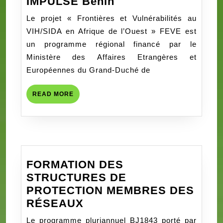
Rapport
IMPULSE Bénin
d’Activités
Le projet « Frontières et Vulnérabilités au
Annuel
VIH/SIDA en Afrique de l’Ouest » FEVE est
2024
un programme régional financé par le
du
Ministère des Affaires Etrangères et
programme
Européennes du Grand-Duché de
FEVE
IMPULSE
READ
READ MORE
Bénin
MORE
FORMATION DES
STRUCTURES DE
PROTECTION MEMBRES DES
FORMATION
RÉSEAUX
DES
Le programme pluriannuel BJ1843 porté par