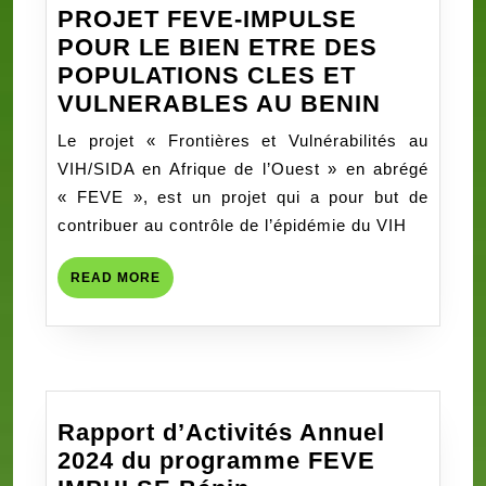
PROJET FEVE-IMPULSE
POUR LE BIEN ETRE DES
POPULATIONS CLES ET
PROJET
VULNERABLES AU BENIN
FEVE-
Le projet « Frontières et Vulnérabilités au
IMPULS
VIH/SIDA en Afrique de l’Ouest » en abrégé
POUR
« FEVE », est un projet qui a pour but de
LE
contribuer au contrôle de l’épidémie du VIH
BIEN
ETRE
READ
READ MORE
DES
MORE
POPULA
CLES
ET
VULNER
Rapport d’Activités Annuel
AU
2024 du programme FEVE
BENIN