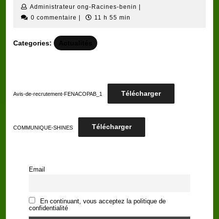
janvier
Administrateur
Administrateur ong-Racines-benin
|
2021
ong-
0 commentaire
|
11 h 55 min
Racines-
benin
Categories:
Actualités
Télécharger
Avis-de-recrutement-FENACOPAB_1
Télécharger
COMMUNIQUE-SHINES
Email
En continuant, vous acceptez la politique de
confidentialité