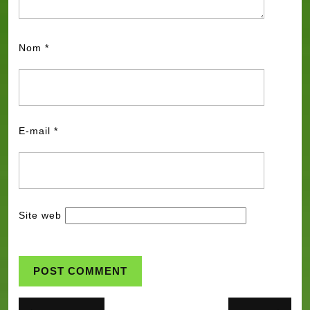
Nom
*
E-mail
*
Site web
Navigation