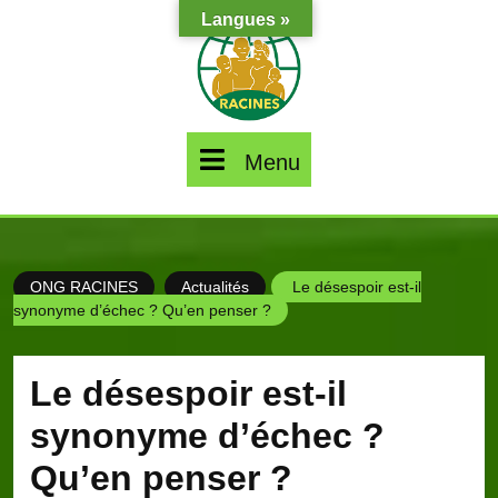
Skip
Langues »
to
content
Menu
Menu
ONG RACINES
Actualités
Le désespoir est-il
synonyme d’échec ? Qu’en penser ?
Le désespoir est-il
synonyme d’échec ?
Qu’en penser ?