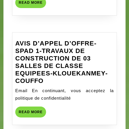
les
READ
READ MORE
indicateurs
MORE
PEPFAR
à
la
Clinique
AVIS D’APPEL D’OFFRE-
Médicale
SPAD 1-TRAVAUX DE
RACINES
CONSTRUCTION DE 03
SALLES DE CLASSE
EQUIPEES-KLOUEKANMEY-
AVIS
COUFFO
D’APPEL
Email En continuant, vous acceptez la
D’OFFRE-
politique de confidentialité
SPAD
1-
READ
READ MORE
TRAVAUX
MORE
DE