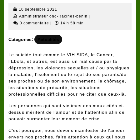
10
10 septembre 2021
|
septembre
Administrateur
Administrateur ong-Racines-benin
|
2021
ong-
0 commentaire
|
14 h 58 min
Racines-
benin
Categories:
Actualités
Le suicide tout comme le VIH SIDA, le Cancer,
l’Ebola, et autres, est aussi un mal causé par la
dépression, les violences sexuelles et / ou physiques,
la maladie, l’isolement ou le rejet de ses parents/de
ses proches ou de son environnement, le chômage,
les situations de précarité, les situations
professionnelles difficiles pour ne citer que ceux-là.
Les personnes qui sont victimes des maux cités ci-
dessus méritent de l’amour et de l’attention afin de
pouvoir surmonter leur moment de crise.
C’est pourquoi, nous devons manifester de l’amour
envers nos proches, faire attention à ceux qui nous