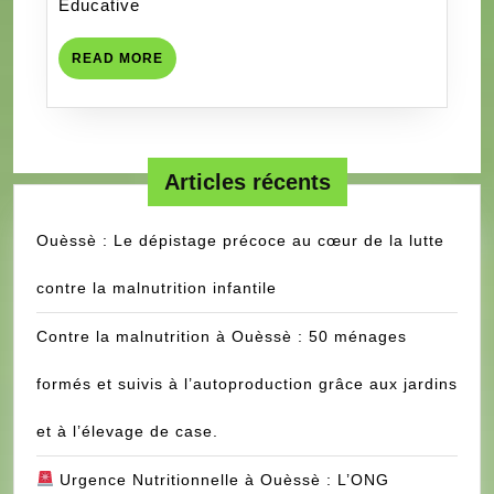
Educative
DE
PROMOTION
READ
READ MORE
DES
MORE
DROITS
DE
L’ENFANT
Articles récents
DANS
LES
Ouèssè : Le dépistage précoce au cœur de la lutte
COLLINES
contre la malnutrition infantile
Contre la malnutrition à Ouèssè : 50 ménages
formés et suivis à l’autoproduction grâce aux jardins
et à l’élevage de case.
Urgence Nutritionnelle à Ouèssè : L’ONG