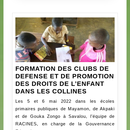
CONSTRUCTION
DE
03
SALLES
DE
CLASSE
EQUIPEES-
KLOUEKANMEY-
COUFFO
FORMATION DES CLUBS DE
DEFENSE ET DE PROMOTION
DES DROITS DE L’ENFANT
FORMATION
DANS LES COLLINES
DES
Les 5 et 6 mai 2022 dans les écoles
CLUBS
primaires publiques de Mayamon, de Akpaki
DE
et de Gouka Zongo à Savalou, l’équipe de
DEFENSE
RACINES, en charge de la Gouvernance
ET