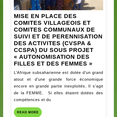
Bénin
MISE EN PLACE DES
COMITES VILLAGEOIS ET
COMITES COMMUNAUX DE
SUIVI ET DE PERENNISATION
DES ACTIVITES (CVSPA &
CCSPA) DU SOUS PROJET
« AUTONOMISATION DES
MISE
FILLES ET DES FEMMES »
EN
L’Afrique subsaharienne est dotée d’un grand
PLACE
atout et d’une grande force économique
DES
encore en grande partie inexploités. Il s’agit
COMITE
de la FEMME. Si elles étaient dotées des
VILLAG
compétences et du
ET
COMITE
READ
READ MORE
MORE