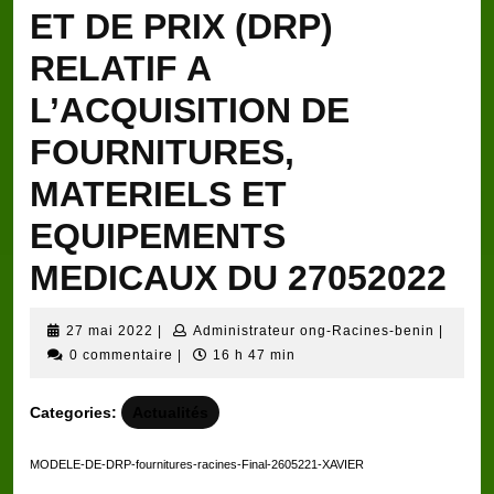
ET DE PRIX (DRP)
RELATIF A
L’ACQUISITION DE
FOURNITURES,
MATERIELS ET
EQUIPEMENTS
MEDICAUX DU 27052022
27
Adminis
27 mai 2022
|
Administrateur ong-Racines-benin
|
mai
ong-
0 commentaire
|
16 h 47 min
2022
Racine
benin
Categories:
Actualités
MODELE-DE-DRP-fournitures-racines-Final-2605221-XAVIER