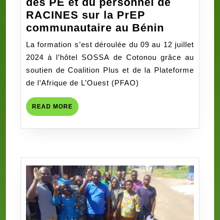
des PE et du personnel de
RACINES sur la PrEP
Atelier
communautaire au Bénin
national
La formation s’est déroulée du 09 au 12 juillet
de
2024 à l’hôtel SOSSA de Cotonou grâce au
formation
soutien de Coalition Plus et de la Plateforme
des
de l’Afrique de L’Ouest (PFAO)
PE
et
READ
READ MORE
du
MORE
personnel
de
RACINES
sur
la
PrEP
communau
au