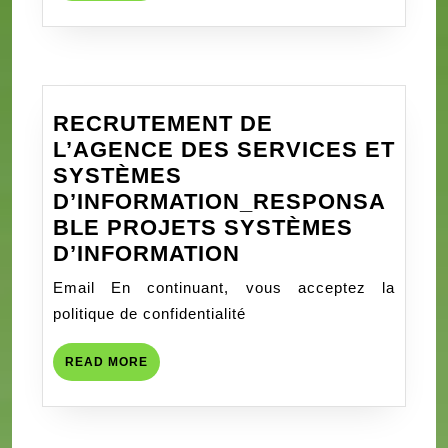
COMMU
DE
SUIVI
ET
DE
RECRUTEMENT DE
PERENN
L’AGENCE DES SERVICES ET
DES
SYSTÈMES
ACTIVI
D’INFORMATION_RESPONSA
(CVSPA
BLE PROJETS SYSTÈMES
&
RECRUTEMENT
D’INFORMATION
CCSPA)
DE
DU
Email En continuant, vous acceptez la
L’AGENCE
SOUS
politique de confidentialité
DES
PROJET
SERVICES
« AUTO
READ
READ MORE
ET
MORE
DES
SYSTÈMES
FILLES
D’INFORMATION
ET