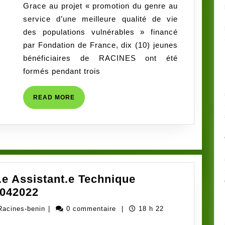
Grace au projet « promotion du genre au
JEUNES
benin
service d’une meilleure qualité de vie
des populations vulnérables » financé
par Fondation de France, dix (10) jeunes
bénéficiaires de RACINES ont été
formés pendant trois
READ
READ MORE
MORE
.e Assistant.e Technique
Avis
 042022
de
Administrateur
Racines-benin
|
0 commentaire
|
18 h 22
recrutement
ong-