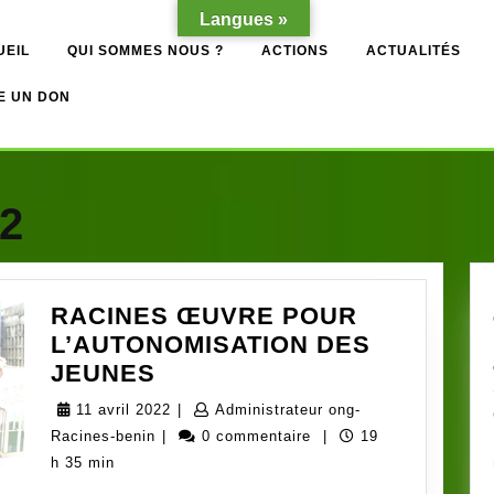
Langues »
UEIL
QUI SOMMES NOUS ?
ACTIONS
ACTUALITÉS
E UN DON
22
RACINES ŒUVRE POUR
L’AUTONOMISATION DES
RACINES
JEUNES
ŒUVRE
11
11 avril 2022
|
Administrateur ong-
POUR
Administrateur
avril
Racines-benin
|
0 commentaire
|
19
L’AUTONOMISATION
ong-
2022
h 35 min
DES
Racines-