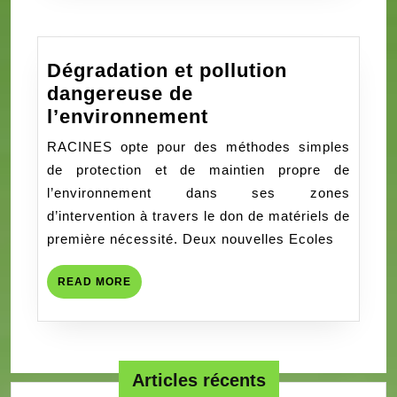
pure
et
simple
Dégradation et pollution
?
dangereuse de
Dégradation
l’environnement
et
RACINES opte pour des méthodes simples
pollution
de protection et de maintien propre de
dangereuse
l’environnement dans ses zones
de
d’intervention à travers le don de matériels de
l’environnement
première nécessité. Deux nouvelles Ecoles
READ
READ MORE
MORE
Articles récents