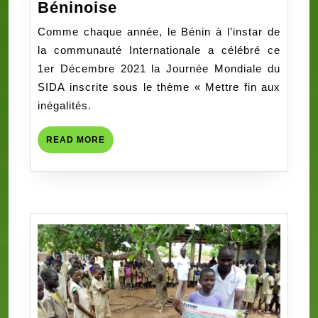
Le
Béninoise
Groupe
Comme chaque année, le Bénin à l’instar de
Bolloré
la communauté Internationale a célébré ce
soucieux
1er Décembre 2021 la Journée Mondiale du
de
SIDA inscrite sous le thème « Mettre fin aux
l’avenir
inégalités.
de
la
READ
READ MORE
jeunesse
MORE
Béninoise