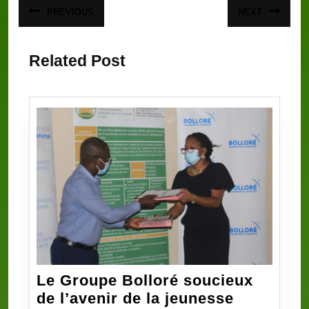
Navigation
PREVIOUS
NEXT
Article
Article
de
précédent
suivant
:
:
l’article
Related Post
Le Groupe Bolloré soucieux
de l’avenir de la jeunesse