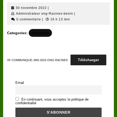
30
30 novembre 2022
|
novembre
Administrateur
Administrateur ong-Racines-benin
|
2022
ong-
0 commentaire
|
16 h 13 min
Racines-
benin
Categories:
Actualités
Télécharger
VF-COMMUNIQUE-JMS-2022-ONG-RACINES
Email
En continuant, vous acceptez la politique de
confidentialité