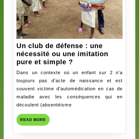
Un club de défense : une
nécessité ou une imitation
Un
pure et simple ?
club
Dans un contexte où un enfant sur 2 n’a
de
toujours pas d’acte de naissance et est
défense
souvent victime d’automédication en cas de
:
maladie avec les conséquences qui en
une
découlent (absentéisme
nécessité
ou
READ
READ MORE
une
MORE
imitation