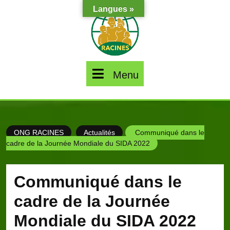
Skip
Langues »
to
content
Menu
Menu
ONG RACINES
Actualités
Communiqué dans le
cadre de la Journée Mondiale du SIDA 2022
Communiqué dans le
cadre de la Journée
Mondiale du SIDA 2022