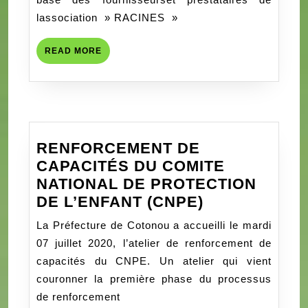
L’ACTUALISATION
lassociation » RACINES »
DE
LA
READ
READ MORE
BASE
MORE
DES
FOURNISSEURS
ET
PRESTATAIRES
RENFORCEMENT DE
DE
CAPACITÉS DU COMITE
L »ASSOCIATION
NATIONAL DE PROTECTION
»
RENFORCEM
DE L’ENFANT (CNPE)
RACINES »
DE
La Préfecture de Cotonou a accueilli le mardi
CAPACITÉS
07 juillet 2020, l’atelier de renforcement de
DU
capacités du CNPE. Un atelier qui vient
COMITE
couronner la première phase du processus
NATIONAL
de renforcement