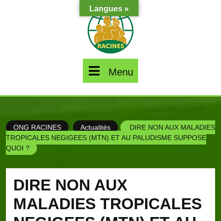
Skip
Langues »
to
content
Menu
Menu
ONG RACINES
Actualités
DIRE NON AUX MALADIES
TROPICALES NEGIGEES (MTN) ET AU PALUDISME SUPPOSE
QUOI ?
DIRE NON AUX
MALADIES TROPICALES