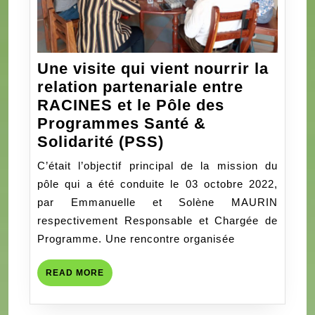
Une visite qui vient nourrir la
relation partenariale entre
RACINES et le Pôle des
Programmes Santé &
Une
Solidarité (PSS)
visite
C’était l’objectif principal de la mission du
qui
pôle qui a été conduite le 03 octobre 2022,
vient
par Emmanuelle et Solène MAURIN
nourrir
respectivement Responsable et Chargée de
la
Programme. Une rencontre organisée
relation
partenariale
READ
READ MORE
entre
MORE
RACINES