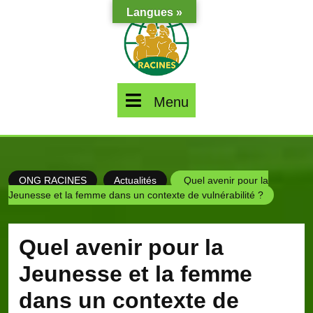
Skip
Langues »
to
content
Menu
Menu
ONG RACINES
Actualités
Quel avenir pour la
Jeunesse et la femme dans un contexte de vulnérabilité ?
Quel avenir pour la
Jeunesse et la femme
dans un contexte de