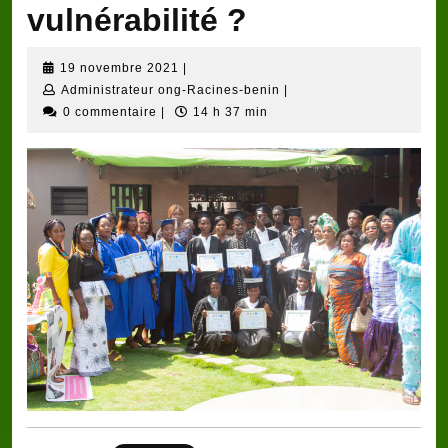
vulnérabilité ?
19
19 novembre 2021
|
novembre
Administrateur
Administrateur ong-Racines-benin
|
2021
ong-
0 commentaire
|
14 h 37 min
Racines-
benin