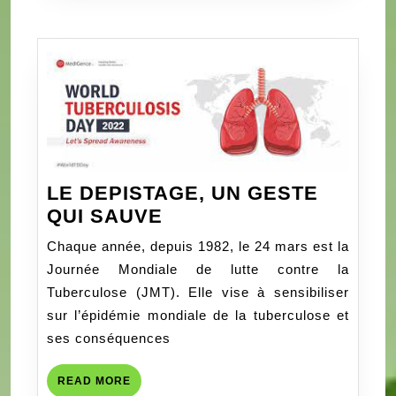
et
le
Pôle
des
Programmes
Santé
&
Solidarité
LE DEPISTAGE, UN GESTE
(PSS)
LE
QUI SAUVE
DEPISTAGE,
Chaque année, depuis 1982, le 24 mars est la
UN
Journée Mondiale de lutte contre la
GESTE
Tuberculose (JMT). Elle vise à sensibiliser
QUI
sur l’épidémie mondiale de la tuberculose et
SAUVE
ses conséquences
READ
READ MORE