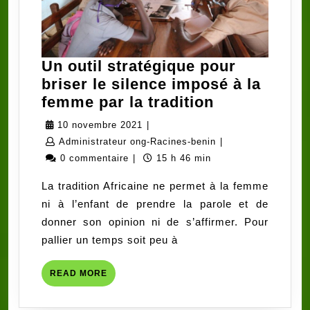
Un outil stratégique pour
briser le silence imposé à la
Un
femme par la tradition
outil
10
10 novembre 2021
|
stratégique
novembre
Administrateur
Administrateur ong-Racines-benin
|
pour
2021
ong-
0 commentaire
|
15 h 46 min
briser
Racines-
La tradition Africaine ne permet à la femme
le
benin
ni à l’enfant de prendre la parole et de
silence
donner son opinion ni de s’affirmer. Pour
imposé
pallier un temps soit peu à
à
la
READ
READ MORE
femme
MORE
par