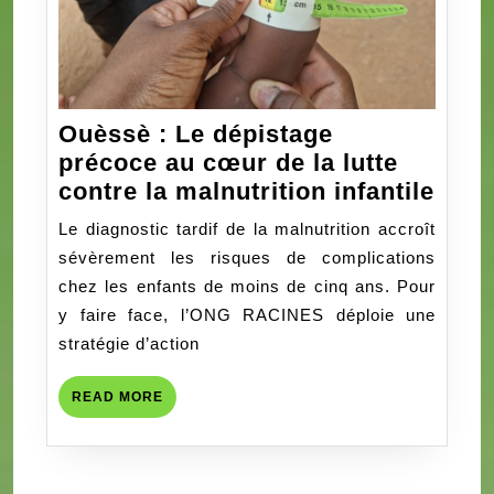
Ouèssè : Le dépistage
précoce au cœur de la lutte
Ouè
contre la malnutrition infantile
:
Le diagnostic tardif de la malnutrition accroît
Le
sévèrement les risques de complications
dépi
chez les enfants de moins de cinq ans. Pour
préc
y faire face, l’ONG RACINES déploie une
au
stratégie d’action
cœu
de
READ
READ MORE
la
MORE
lutte
cont