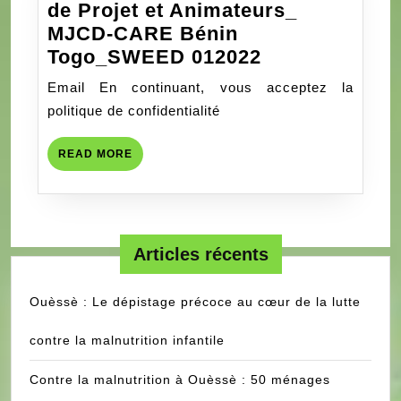
de Projet et Animateurs_
MJCD-CARE Bénin
Avis
Togo_SWEED 012022
de
Email En continuant, vous acceptez la
recrutement
politique de confidentialité
Chargé
de
READ
READ MORE
Projet
MORE
et
Animateurs_
MJCD-
Articles récents
CARE
Bénin
Ouèssè : Le dépistage précoce au cœur de la lutte
Togo_SWEED
012022
contre la malnutrition infantile
Contre la malnutrition à Ouèssè : 50 ménages