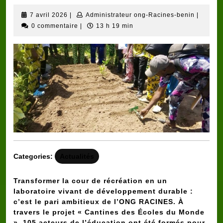
7
Adminis
7 avril 2026
|
Administrateur ong-Racines-benin
|
avril
ong-
0 commentaire
|
13 h 19 min
2026
Racines
benin
Categories:
Actualités
Transformer la cour de récréation en un
laboratoire vivant de développement durable :
c’est le pari ambitieux de l’ONG RACINES. À
travers le projet « Cantines des Écoles du Monde
», 105 acteurs de l’éducation ont été formés pour