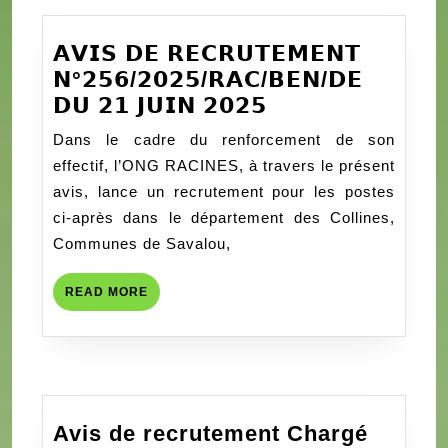
la
maln
𝗔𝗩𝗜𝗦 𝗗𝗘 𝗥𝗘𝗖𝗥𝗨𝗧𝗘𝗠𝗘𝗡𝗧
infan
𝗡°𝟮𝟱𝟲/𝟮𝟬𝟮𝟱/𝗥𝗔𝗖/𝗕𝗘𝗡/𝗗𝗘
𝗔𝗩𝗜𝗦
𝗗𝗨 𝟮𝟭 𝗝𝗨𝗜𝗡 𝟮𝟬𝟮𝟱
𝗗𝗘
Dans le cadre du renforcement de son
𝗥𝗘𝗖𝗥𝗨𝗧𝗘𝗠𝗘𝗡
effectif, l’ONG RACINES, à travers le présent
𝗡°𝟮𝟱𝟲/𝟮𝟬𝟮𝟱/
avis, lance un recrutement pour les postes
𝗥𝗔𝗖/
ci-après dans le département des Collines,
𝗕𝗘𝗡/
Communes de Savalou,
𝗗𝗘
𝗗𝗨
READ
READ MORE
𝟮𝟭
MORE
𝗝𝗨𝗜𝗡
𝟮𝟬𝟮𝟱
Avis de recrutement Chargé