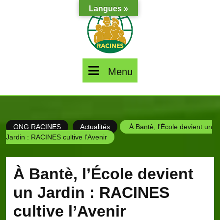
Skip
Langues »
to
content
Menu
Menu
ONG RACINES
Actualités
À Bantè, l’École devient un
Jardin : RACINES cultive l’Avenir
À Bantè, l’École devient
un Jardin : RACINES
cultive l’Avenir