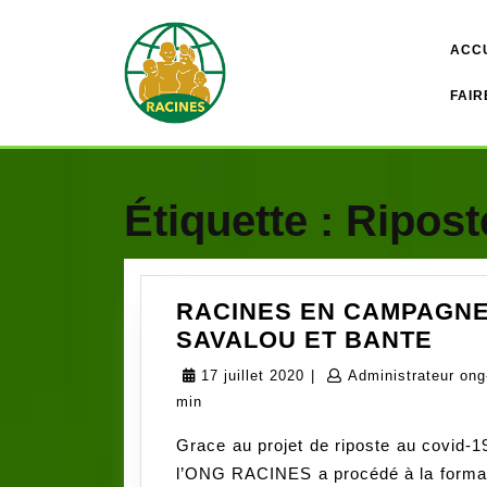
Skip
to
ACC
content
FAIR
Étiquette :
Ripost
RACINES EN CAMPAGNE 
RAC
SAVALOU ET BANTE
EN
17
17 juillet 2020
|
Administrateur ong
CAM
juillet
min
CON
2020
Grace au projet de riposte au covid-1
LE
l’ONG RACINES a procédé à la formati
COV