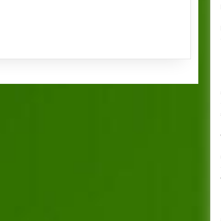
ALOU
TE