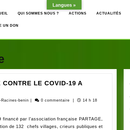
Langues »
UEIL
QUI SOMMES NOUS ?
ACTIONS
ACTUALITÉS
E UN DON
e
CONTRE LE COVID-19 A
INES
Administrateur
-Racines-benin
|
0 commentaire
|
14 h 18
PAGNE
ong-
TRE
Racines-
9 financé par l’association française PARTAGE,
benin
on de 132 chefs villages, crieurs publiques et
ID-