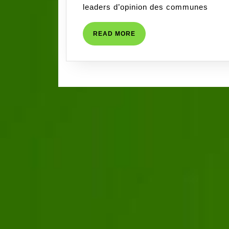
leaders d’opinion des communes
19
A
READ
READ MORE
SAV
MORE
ET
BAN