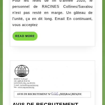
Pour les fêtes de fin d’année 2020, le
BON
personnel de RACINES Collines/Savalou
COL
n’est pas resté en marge. Un gâteau de
A
l’unité, ça en dit long. Email En continuant,
RAC
vous acceptez
READ
READ MORE
MORE
AVIS DE RECRUTEMENT