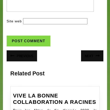
Site web
Navigation
PREVIOUS
NEXT
Article
Article
de
précédent
suivant
:
:
l’article
Related Post
VIVE LA BONNE
VIVE
COLLABORATION A RACINES
LA