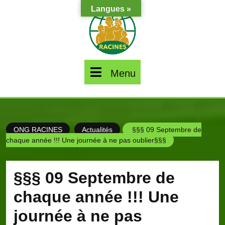
Skip
Langues »
to
content
Menu
Menu
ONG RACINES
Actualités
§§§ 09 Septembre de
chaque année !!! Une journée à ne pas oublier§§§
§§§ 09 Septembre de
chaque année !!! Une
journée à ne pas