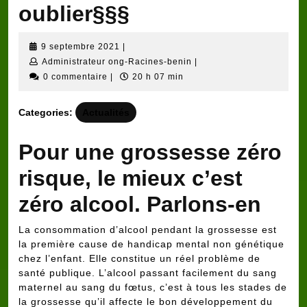
oublier§§§
9
9 septembre 2021
|
septembre
Administrateur
Administrateur ong-Racines-benin
|
2021
ong-
0 commentaire
|
20 h 07 min
Racines-
benin
Categories:
Actualités
Pour une grossesse zéro
risque, le mieux c’est
zéro alcool. Parlons-en
La consommation d’alcool pendant la grossesse est
la première cause de handicap mental non génétique
chez l’enfant. Elle constitue un réel problème de
santé publique. L’alcool passant facilement du sang
maternel au sang du fœtus, c’est à tous les stades de
la grossesse qu’il affecte le bon développement du