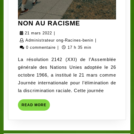
NON
NON AU RACISME
AU
21
21 mars 2022
|
RACISME
mars
Administrateur
Administrateur ong-Racines-benin
|
2022
ong-
0 commentaire
|
17 h 35 min
Racines-
La résolution 2142 (XXI) de l’Assemblée
benin
générale des Nations Unies adoptée le 26
octobre 1966, a institué le 21 mars comme
Journée internationale pour l’élimination de
la discrimination raciale. Cette journée
READ
READ MORE
MORE