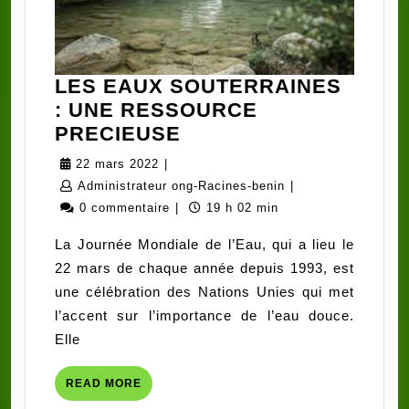
LES EAUX SOUTERRAINES
: UNE RESSOURCE
LES
PRECIEUSE
EAUX
22
22 mars 2022
|
SOUTERRAINES
mars
Administrateur
Administrateur ong-Racines-benin
|
:
2022
ong-
0 commentaire
|
19 h 02 min
UNE
Racines-
La Journée Mondiale de l’Eau, qui a lieu le
RESSOURCE
benin
22 mars de chaque année depuis 1993, est
PRECIEUSE
une célébration des Nations Unies qui met
l’accent sur l’importance de l’eau douce.
Elle
READ
READ MORE
MORE