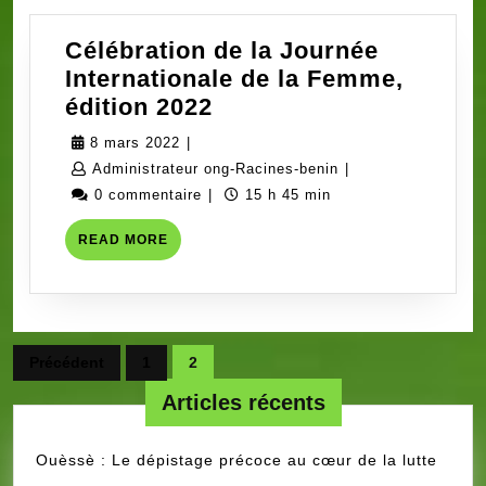
Célébration de la Journée
Internationale de la Femme,
Célébration
édition 2022
de
8
8 mars 2022
|
la
mars
Administrateur
Administrateur ong-Racines-benin
|
Journée
2022
ong-
0 commentaire
|
15 h 45 min
Internationale
Racines-
READ
READ MORE
de
benin
MORE
la
Femme,
édition
Pagination
2022
Précédent
1
2
des
Articles récents
publications
Ouèssè : Le dépistage précoce au cœur de la lutte