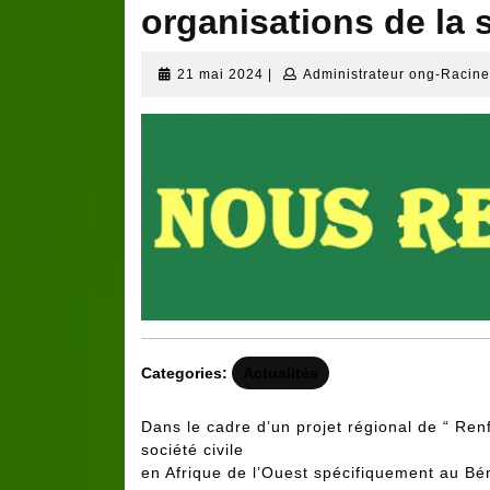
organisations de la 
21
21 mai 2024
|
Administrateur ong-Racin
mai
2024
Categories:
Actualités
Dans le cadre d’un projet régional de “ Re
société civile
en Afrique de l’Ouest spécifiquement au B