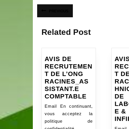
Navigation
PREVIOUS
Article
de
précédent
:
l’article
Related Post
AVIS DE
AVI
RECRUTEMEN
RE
T DE L’ONG
T D
RACINES_AS
RAC
SISTANT.E
HNI
AVIS
COMPTABLE
DE
DE
LAB
Email En continuant,
RECRUTEME
E &
vous acceptez la
DE
INF
politique de
L’ONG
confidentialité
Email