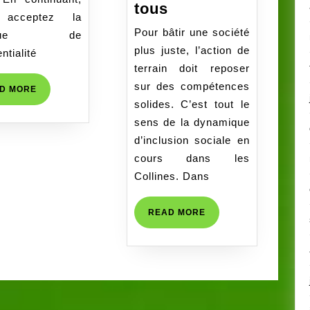
Projet
tous
SISTANT.E
RECRUTEMENT
 acceptez la
EEI
DE
Pour bâtir une société
itique de
–
L’ONG
plus juste, l’action de
ntialité
Collines
RACINES_TECHNICIEN.NE
terrain doit reposer
:
DE
sur des compétences
READ
D MORE
Droits
LABORATOIRE
MORE
solides. C’est tout le
Humains
&
sens de la dynamique
et
INFIRMIER.E
d’inclusion sociale en
inclusion
cours dans les
pour
Collines. Dans
tous
READ
READ MORE
MORE