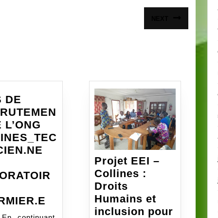
NEXT
Article
suivant
:
S DE
CRUTEMEN
E L’ONG
INES_TEC
CIEN.NE
Projet EEI –
Collines :
ORATOIR
Droits
NT
Humains et
AVIS
IRMIER.E
inclusion pour
DE
 En continuant,