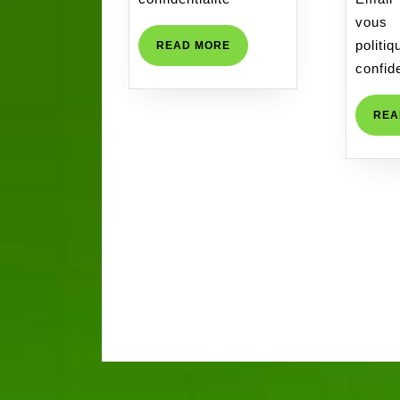
RACINES_AS
vous
COMPTABLE
pol
READ
READ MORE
MORE
confide
REA