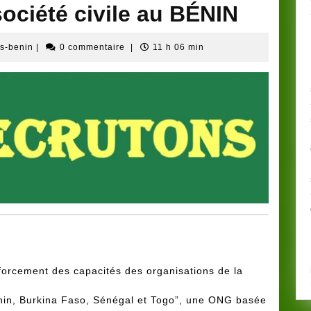
société civile au BÉNIN
Administrateur
es-benin
|
0 commentaire
|
11 h 06 min
ong-
Racines-
benin
nforcement des capacités des organisations de la
énin, Burkina Faso, Sénégal et Togo”, une ONG basée