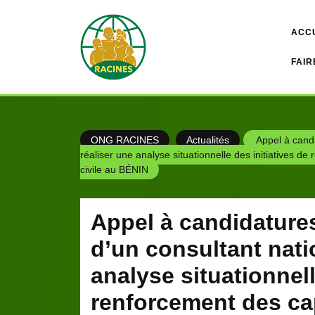
Skip
to
ACC
content
FAIR
ONG RACINES
Actualités
Appel à candi
réaliser une analyse situationnelle des initiatives d
civile au BÉNIN
Appel à candidature
d’un consultant nati
analyse situationnell
renforcement des ca